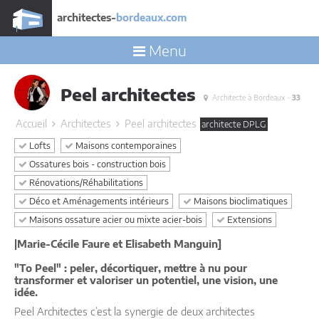
architectes-
bordeaux.com
Menu
Peel architectes
Architecte à Bordeaux -
33
Accueil
Architectes
Peel architectes
architecte DPLG
Lofts
Maisons contemporaines
Ossatures bois - construction bois
Rénovations/Réhabilitations
Déco et Aménagements intérieurs
Maisons bioclimatiques
Maisons ossature acier ou mixte acier-bois
Extensions
|Marie-Cécile Faure et Elisabeth Manguin]
"To Peel" : peler, décortiquer, mettre à nu pour
transformer et valoriser un potentiel, une vision, une
idée.
Peel Architectes c’est la synergie de deux architectes