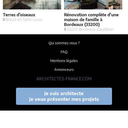
Terres d’oiseaux
Rénovation complète d'une
B
Braud-et-Saint-Louis
maison de famille à
a
Bordeaux (33200)
33200 Bordeaux-Caudéran
Qui sommes nous ?
FAQ
Mentions légales
Annonceurs
ARCHITECTES-FRANCE.COM
Je suis architecte
je veux présenter mes projets