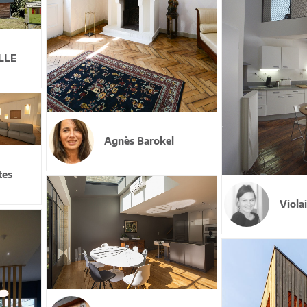
LLE
Agnès Barokel
tes
Viola