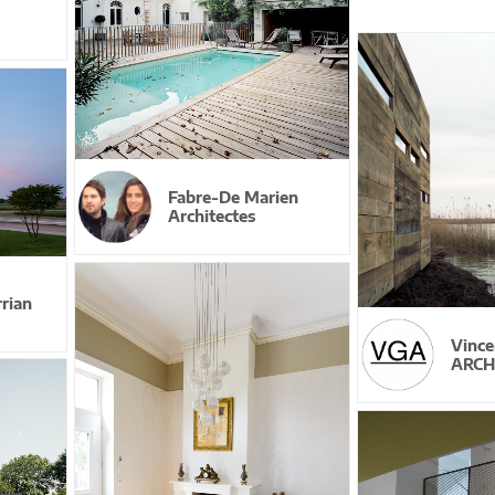
Fabre-De Marien
Architectes
rian
Vinc
ARCH