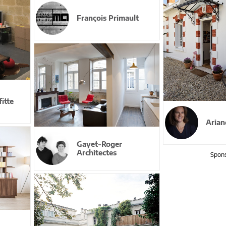
François Primault
itte
Arian
Gayet-Roger
Architectes
Spons