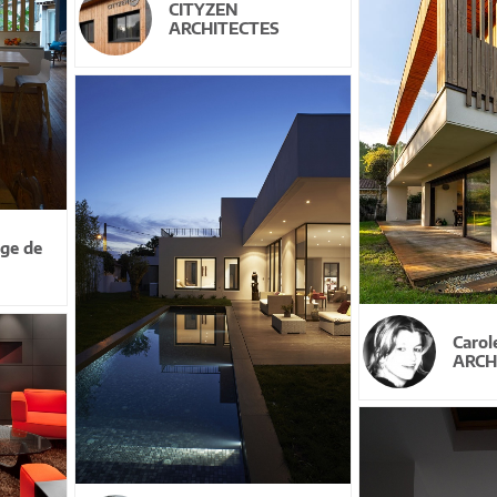
CITYZEN
ARCHITECTES
ge de
Caro
ARCH