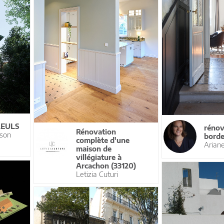
LEULS
rénov
Rénovation
ison
borde
complète d'une
Arian
maison de
villégiature à
Arcachon (33120)
Letizia Cuturi