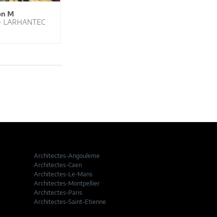
on M
 - LARHANTEC
Architectes-Angouleme
Architectes-Caen
Architectes-Le-Mans
Architectes-Montpellier
Architectes-Paris
Architectes-Saint-Etienne