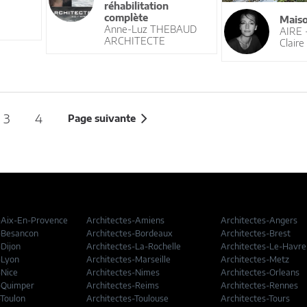
réhabilitation
complète
Mais
Anne-Luz THEBAUD
AIRE
ARCHITECTE
Claire
3
4
Page suivante
-Aix-En-Provence
Architectes-Amiens
Architectes-Angers
-Besancon
Architectes-Bordeaux
Architectes-Brest
-Dijon
Architectes-La-Rochelle
Architectes-Le-Havre
-Lyon
Architectes-Marseille
Architectes-Metz
-Nice
Architectes-Nimes
Architectes-Orleans
-Quimper
Architectes-Reims
Architectes-Rennes
-Toulon
Architectes-Toulouse
Architectes-Tours