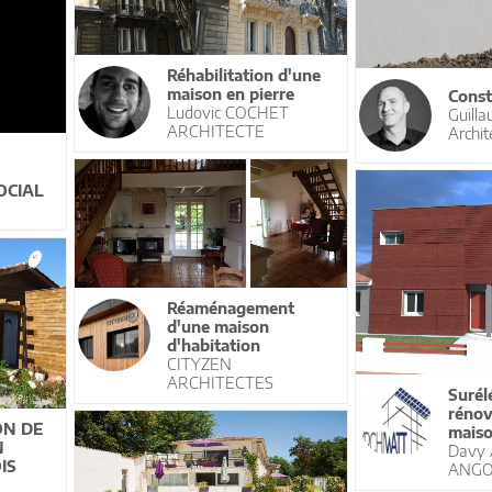
Réhabilitation d'une
maison en pierre
Const
Ludovic COCHET
Guilla
ARCHITECTE
Archit
OCIAL
Réaménagement
d'une maison
d'habitation
CITYZEN
ARCHITECTES
Surél
rénov
ON DE
maiso
N
Davy
IS
ANGO