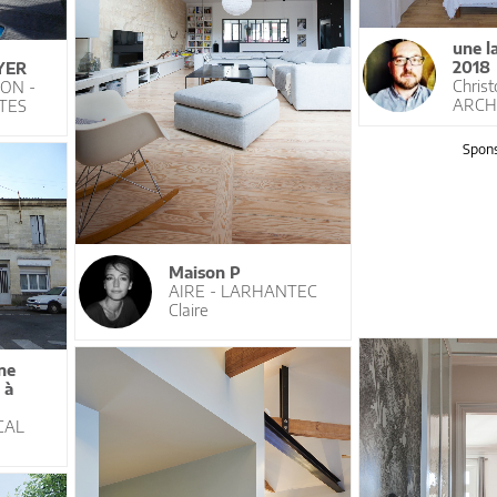
une l
2018
YER
Chris
LON -
ARCH
TES
Spons
Maison P
AIRE - LARHANTEC
Claire
ne
 à
CAL