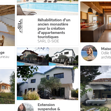
Réhabilitation d'un
ancien monastère
pour la création
d'appartements
touristiques
SARL D-SIDE
Maiso
age
Odile
muneau
archit
Extension
suspendue &