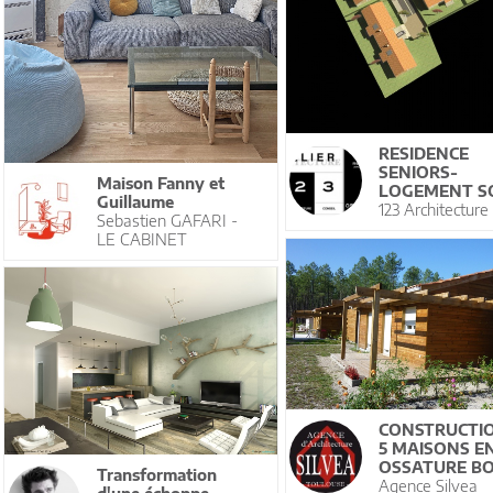
RESIDENCE
SENIORS-
Maison Fanny et
LOGEMENT S
Guillaume
123 Architecture
Sebastien GAFARI -
LE CABINET
CONSTRUCTI
5 MAISONS E
OSSATURE BO
Transformation
Agence Silvea