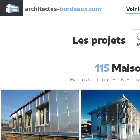
architectes-
bordeaux.com
Voir 
Les projets
Q
M
115
Maison
Maisons traditionnelles, styles clas