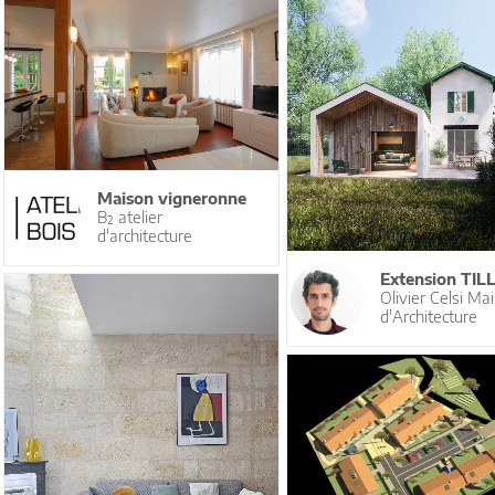
Maison vigneronne
B² atelier
d'architecture
Extension TIL
Olivier Celsi Ma
d'Architecture