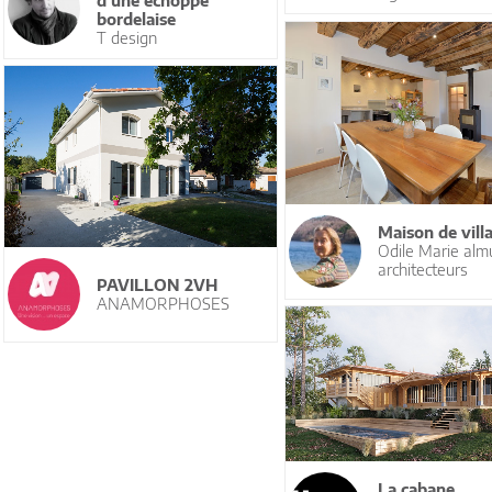
d'une échoppe
bordelaise
T design
Maison de vill
Odile Marie al
architecteurs
PAVILLON 2VH
ANAMORPHOSES
La cabane