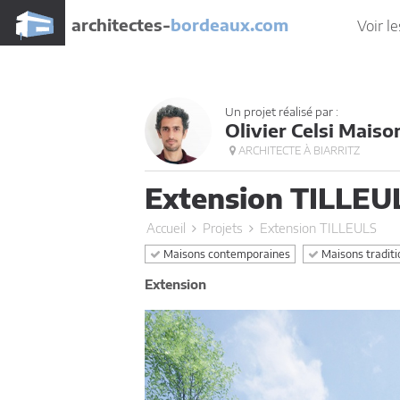
architectes-
bordeaux.com
Voir le
Un projet réalisé par :
Olivier Celsi Maiso
ARCHITECTE À BIARRITZ
Extension TILLEU
Accueil
Projets
Extension TILLEULS
Maisons contemporaines
Maisons traditi
Extension