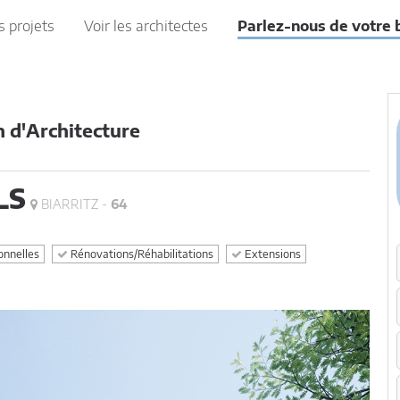
s projets
Voir les architectes
Parlez-nous de votre 
n d'Architecture
LS
BIARRITZ -
64
onnelles
Rénovations/Réhabilitations
Extensions