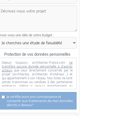
Avez-vous une idée de votre budget :
Protection de vos données personnelles
Depuis toujours, architectes-france.com
ne
transfère aucune donnée personnelle à d'autres
acteurs
que ceux directement concernés par le
projet (architectes, architectes d'intérieur...) et
qui appartiennent à son réseau. Nos listes ne sont
jamais transmises ou vendues à des partenaires
extérieurs, même si ceux-ci appartiennent au
domaine de la construction.
Toute modification dans ce domaine ne serait
Je certifie avoir pris connaissance et
effectuée qu'avec votre consentement.
consentir aux traitements de mes données
Je consens à ce que mes données personnelles
décrits ci dessus.*
soient collectées pour permettre à architectes-
france de transférer votre projet aux architectes.
Seul Architectes-france, ses équipes internes et la