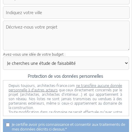
Avez-vous une idée de votre budget :
Protection de vos données personnelles
Depuis toujours, architectes-france.com
ne transfère aucune donnée
personnelle à d'autres acteurs
que ceux directement concernés par le
projet (architectes, architectes d'intérieur...) et qui appartiennent à
son réseau. Nos listes ne sont jamais transmises ou vendues à des
partenaires extérieurs, même si ceux-ci appartiennent au domaine de
la construction.
Toute modification dans ce domaine ne serait effectuée qu'avec votre
consentement.
Je consens à ce que mes données personnelles soient collectées pour
Je certifie avoir pris connaissance et consentir aux traitements de
permettre à architectes-france de transférer votre projet aux
mes données décrits ci dessus.*
architectes. Seul Architectes-france, ses équipes internes et la