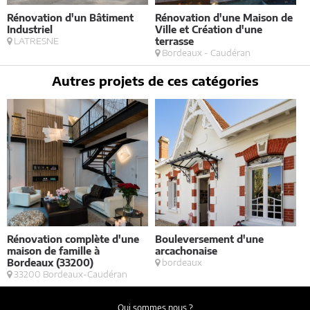
Rénovation d'un Bâtiment
Rénovation d'une Maison de
A
Industriel
Ville et Création d'une
R
LATRESNE
terrasse
Bordeaux - Caudéran
Autres projets de ces catégories
Rénovation complète d'une
Bouleversement d'une
E
maison de famille à
arcachonaise
S
Bordeaux (33200)
bordeaux
33200 Bordeaux-Caudéran
Qui sommes nous ?