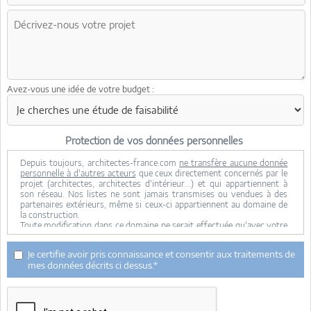
Avez-vous une idée de votre budget :
Protection de vos données personnelles
Depuis toujours, architectes-france.com
ne transfère aucune donnée
personnelle à d'autres acteurs
que ceux directement concernés par le
projet (architectes, architectes d'intérieur...) et qui appartiennent à
son réseau. Nos listes ne sont jamais transmises ou vendues à des
partenaires extérieurs, même si ceux-ci appartiennent au domaine de
la construction.
Toute modification dans ce domaine ne serait effectuée qu'avec votre
consentement.
Je consens à ce que mes données personnelles soient collectées pour
Je certifie avoir pris connaissance et consentir aux traitements de
permettre à architectes-france de transférer votre projet aux
mes données décrits ci dessus.*
architectes. Seul Architectes-france, ses équipes internes et la
maitrise d'oeuvre concernée par le projet y ont accès. Aucune
transmission de données à des tiers à l'exclusion de ceux décrits ci
dessus n'est réalisée.