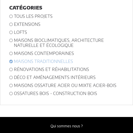
exercer votre droit d'accès aux données vous concernant et les faire
rectifier en contactant : Architectes-france, 23 avenue du Mirail - parc
CATÉGORIES
du Mirail - 33370 Artigues-près Bordeaux. Tél. 05.47.74.51.01 -
contact@architectes-france.com
TOUS LES PROJETS
EXTENSIONS
LOFTS
MAISONS BIOCLIMATIQUES, ARCHITECTURE
NATURELLE ET ÉCOLOGIQUE
MAISONS CONTEMPORAINES
MAISONS TRADITIONNELLES
RÉNOVATIONS ET RÉHABILITATIONS
DÉCO ET AMÉNAGEMENTS INTÉRIEURS
MAISONS OSSATURE ACIER OU MIXTE ACIER-BOIS
OSSATURES BOIS - CONSTRUCTION BOIS
Qui sommes nous ?