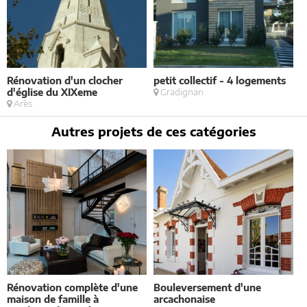
Rénovation d'un clocher
petit collectif - 4 logements
I
d'église du XIXeme
Gradignan
l
Arès
Autres projets de ces catégories
Rénovation complète d'une
Bouleversement d'une
E
maison de famille à
arcachonaise
S