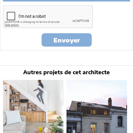
maitrise d'oeuvre concernée par le projet y ont accès. Aucune
transmission de données à des tiers à l'exclusion de ceux décrits ci
dessus n'est réalisée.
Mes données téléphoniques seront uniquement utilisées par
Architectes-france.com et les architectes de notre réseau dans le
cadre de la qualification et du suivi de mon projet.
Les données sont conservées pendant une durée de 18 mois courant à
partir des derniers contacts effectifs entre architectes-france et vous
Envoyer
ou architectes-france et un membre de la maitrise d'oeuvre en
rapport avec ce projet et qui serait en relation avec architectes-france.
Conformément à la
loi « informatique et libertés »
, vous pouvez
exercer votre droit d'accès aux données vous concernant et les faire
rectifier en contactant : Architectes-france, 23 avenue du Mirail - parc
du Mirail - 33370 Artigues-près Bordeaux. Tél. 05.47.74.51.01 -
contact@architectes-france.com
Autres projets de cet architecte