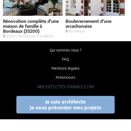
Rénovation complète d'une
Bouleversement d'une
E
maison de famille à
arcachonaise
S
Bordeaux (33200)
bordeaux
33200 Bordeaux-Caudéran
Qui sommes nous ?
FAQ
Mentions légales
Annonceurs
ARCHITECTES-FRANCE.COM
Je suis architecte
je veux présenter mes projets