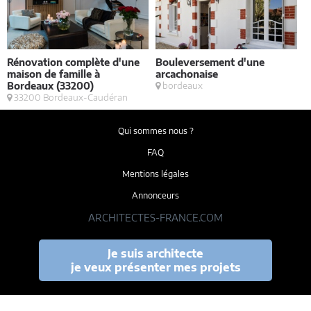
Rénovation complète d'une
Bouleversement d'une
E
maison de famille à
arcachonaise
S
Bordeaux (33200)
bordeaux
33200 Bordeaux-Caudéran
Qui sommes nous ?
FAQ
Mentions légales
Annonceurs
ARCHITECTES-FRANCE.COM
Je suis architecte
je veux présenter mes projets