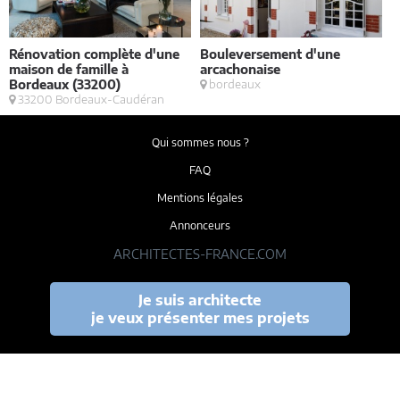
Rénovation complète d'une
Bouleversement d'une
E
maison de famille à
arcachonaise
S
Bordeaux (33200)
bordeaux
33200 Bordeaux-Caudéran
Qui sommes nous ?
FAQ
Mentions légales
Annonceurs
ARCHITECTES-FRANCE.COM
Je suis architecte
je veux présenter mes projets