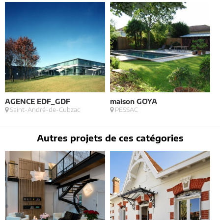
AGENCE EDF_GDF
maison GOYA
M
Saint-André-de-Cubzac
PESSAC
T
Autres projets de ces catégories