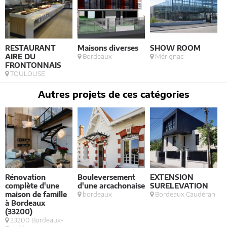
RESTAURANT
Maisons diverses
SHOW ROOM
L
AIRE DU
Bordeaux
Mérignac
FRONTONNAIS
TOULOUSE
Autres projets de ces catégories
Rénovation
Bouleversement
EXTENSION
complète d'une
d'une arcachonaise
SURELEVATION
maison de famille
bordeaux
Bordeaux Caudéran
L
à Bordeaux
(33200)
33200 Bordeaux-