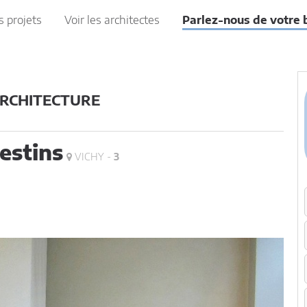
s projets
Voir les architectes
Parlez-nous de votre 
ARCHITECTURE
lestins
VICHY -
3