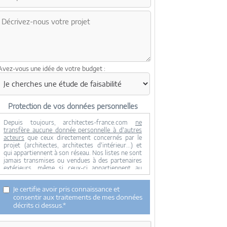
Avez-vous une idée de votre budget :
Protection de vos données personnelles
Depuis toujours, architectes-france.com
ne
transfère aucune donnée personnelle à d'autres
acteurs
que ceux directement concernés par le
projet (architectes, architectes d'intérieur...) et
qui appartiennent à son réseau. Nos listes ne sont
jamais transmises ou vendues à des partenaires
extérieurs, même si ceux-ci appartiennent au
domaine de la construction.
Toute modification dans ce domaine ne serait
Je certifie avoir pris connaissance et
effectuée qu'avec votre consentement.
consentir aux traitements de mes données
Je consens à ce que mes données personnelles
décrits ci dessus.*
soient collectées pour permettre à architectes-
france de transférer votre projet aux architectes.
Seul Architectes-france, ses équipes internes et la