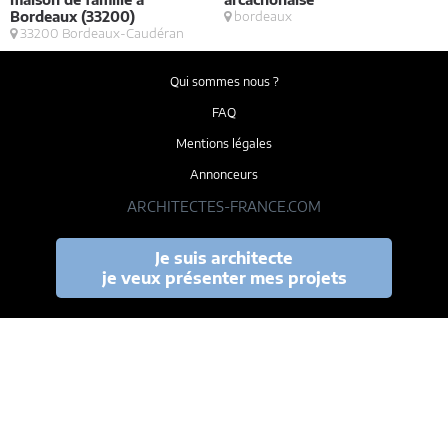
Bordeaux (33200)
bordeaux
33200 Bordeaux-Caudéran
Qui sommes nous ?
FAQ
Mentions légales
Annonceurs
ARCHITECTES-FRANCE.COM
Je suis architecte
je veux présenter mes projets