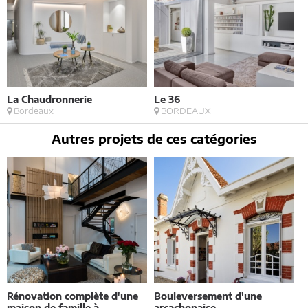
La Chaudronnerie
Le 36
L
Bordeaux
BORDEAUX
Autres projets de ces catégories
Rénovation complète d'une
Bouleversement d'une
E
maison de famille à
arcachonaise
S