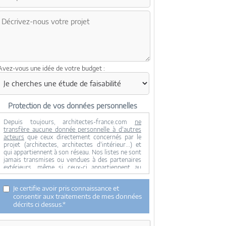
Avez-vous une idée de votre budget :
Protection de vos données personnelles
Depuis toujours, architectes-france.com
ne
transfère aucune donnée personnelle à d'autres
acteurs
que ceux directement concernés par le
projet (architectes, architectes d'intérieur...) et
qui appartiennent à son réseau. Nos listes ne sont
jamais transmises ou vendues à des partenaires
extérieurs, même si ceux-ci appartiennent au
domaine de la construction.
Toute modification dans ce domaine ne serait
Je certifie avoir pris connaissance et
effectuée qu'avec votre consentement.
consentir aux traitements de mes données
Je consens à ce que mes données personnelles
décrits ci dessus.*
soient collectées pour permettre à architectes-
france de transférer votre projet aux architectes.
Seul Architectes-france, ses équipes internes et la