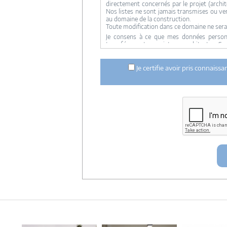
directement concernés par le projet (archite
Nos listes ne sont jamais transmises ou ve
au domaine de la construction.
Toute modification dans ce domaine ne sera
Je consens à ce que mes données personne
transférer votre projet aux architectes. Se
concernée par le projet y ont accès. Aucune
ci dessus n'est réalisée.
Je certifie avoir pris connaiss
Mes données téléphoniques seront uniquem
notre réseau dans le cadre de la qualificatio
Les données sont conservées pendant une d
entre architectes-france et vous ou archit
ce projet et qui serait en relation avec arch
Conformément à la
loi « informatique et lib
concernant et les faire rectifier en contacta
Artigues-près Bordeaux. Tél. 05.47.74.51.01 