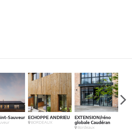
aint-Sauveur
ECHOPPE ANDRIEU
EXTENSION/réno
JARD
uveur
BORDEAUX
globale Caudéran
PRIX
Bordeaux
Lorm