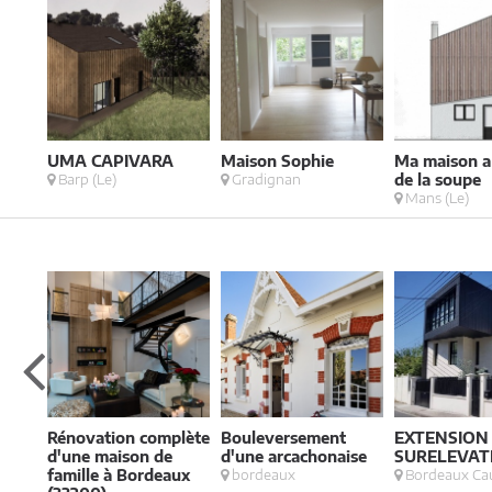
UMA CAPIVARA
Maison Sophie
Ma maison 
Barp (Le)
Gradignan
de la soupe
Mans (Le)
Rénovation complète
Bouleversement
EXTENSION
P33
d'une maison de
d'une arcachonaise
SURELEVAT
famille à Bordeaux
bordeaux
Bordeaux Ca