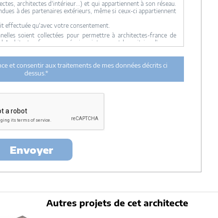
ctes, architectes d'intérieur...) et qui appartiennent à son réseau.
ndues à des partenaires extérieurs, même si ceux-ci appartiennent
it effectuée qu'avec votre consentement.
lles soient collectées pour permettre à architectes-france de
ul Architectes-france, ses équipes internes et la maitrise d'oeuvre
 transmission de données à des tiers à l'exclusion de ceux décrits
ance et consentir aux traitements de mes données décrits ci
ent utilisées par Architectes-france.com et les architectes de
dessus.*
n et du suivi de mon projet.
urée de 18 mois courant à partir des derniers contacts effectifs
ectes-france et un membre de la maitrise d'oeuvre en rapport avec
itectes-france.
ertés »
, vous pouvez exercer votre droit d'accès aux données vous
nt : Architectes-france, 23 avenue du Mirail - parc du Mirail - 33370
-
contact@architectes-france.com
Envoyer
Autres projets de cet architecte