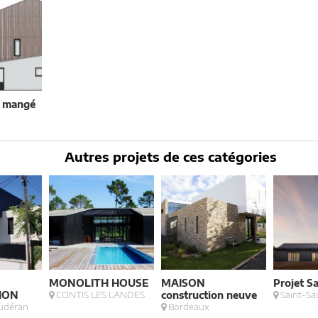
a mangé
Autres projets de ces catégories
MONOLITH HOUSE
MAISON
Projet S
ION
CONTIS LES LANDES
construction neuve
Saint-Sa
udéran
Bordeaux