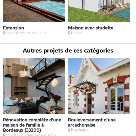
Extension
Maison avec studette
R
Saint Médard-en-Jalles
Pessac
Autres projets de ces catégories
Rénovation complète d'une
Bouleversement d'une
E
maison de famille à
arcachonaise
S
Bordeaux (33200)
bordeaux
33200 Bordeaux-Caudéran