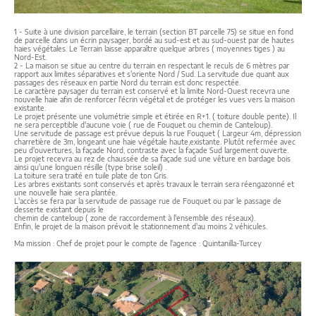
1 - Suite à une division parcellaire, le terrain (section BT parcelle 75) se situe en fond
de parcelle dans un écrin paysager, bordé au sud-est et au sud-ouest par de hautes
haies végétales. Le Terrain laisse apparaître quelque arbres ( moyennes tiges ) au
Nord-Est.
2 - La maison se situe au centre du terrain en respectant le reculs de 6 mètres par
rapport aux limites séparatives et s'oriente Nord / Sud. La servitude due quant aux
passages des réseaux en partie Nord du terrain est donc respectée.
Le caractère paysager du terrain est conservé et la limite Nord-Ouest recevra une
nouvelle haie afin de renforcer l'écrin végétal et de protéger les vues vers la maison
existante.
Le projet présente une volumétrie simple et étirée en R+1. ( toiture double pente). Il
ne sera perceptible d'aucune voie ( rue de Fouquet ou chemin de Canteloup).
Une servitude de passage est prévue depuis la rue Fouquet ( Largeur 4m, dépression
charretière de 3m, longeant une haie végétale haute,existante. Plutôt refermée avec
peu d'ouvertures, la façade Nord, contraste avec la façade Sud largement ouverte.
Le projet recevra au rez de chaussée de sa façade sud une vêture en bardage bois
ainsi qu'une longuen résille (type brise soleil) .
La toiture sera traité en tuile plate de ton Gris.
Les arbres existants sont conservés et après travaux le terrain sera réengazonné et
une nouvelle haie sera plantée.
L'accès se fera par la servitude de passage rue de Fouquet ou par le passage de
desserte existant depuis le
chemin de canteloup ( zone de raccordement à l'ensemble des réseaux).
Enfin, le projet de la maison prévoit le stationnement d'au moins 2 véhicules.
Ma mission : Chef de projet pour le compte de l'agence : Quintanilla-Turcey