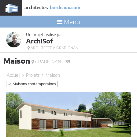
architectes-
bordeaux.com
Menu
Un projet réalisé par :
ArchiSof
ARCHITECTE À GRADIGNAN
Maison
GRADIGNAN -
33
Accueil
Projets
Maison
Maisons contemporaines