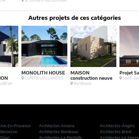
che
St Vincent-du-Lorouer
Autres projets de ces catégories
MONOLITH HOUSE
MAISON
Projet S
ION
CONTIS LES LANDES
construction neuve
Saint-Sa
udéran
Bordeaux
-Aix-En-Provence
Architectes-Amiens
Architectes-Angers
-Besancon
Architectes-Bordeaux
Architectes-Brest
-Dijon
Architectes-La-Rochelle
Architectes-Le-Havre