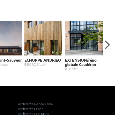
aint-Sauveur
ECHOPPE ANDRIEU
EXTENSION/réno
JARD
uveur
BORDEAUX
globale Caudéran
PRIX
Bordeaux
Lorm
Architectes-Angouleme
Architectes-Caen
Architectes-Le-Mans