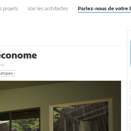
s projets
Voir les architectes
Parlez-nous de votre 
 économe
ome
matiques