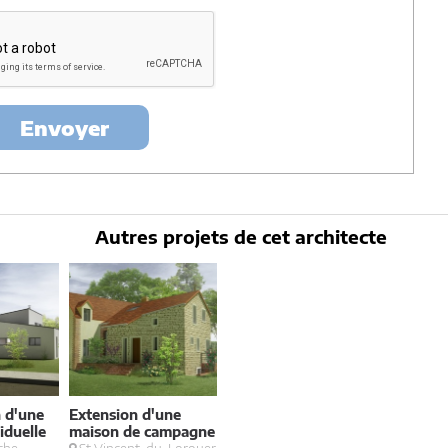
ectes-france et un membre de la maitrise d'oeuvre en rapport avec
itectes-france.
ertés »
, vous pouvez exercer votre droit d'accès aux données vous
nt : Architectes-france, 23 avenue du Mirail - parc du Mirail - 33370
-
contact@architectes-france.com
Envoyer
Autres projets de cet architecte
 d'une
Extension d'une
iduelle
maison de campagne