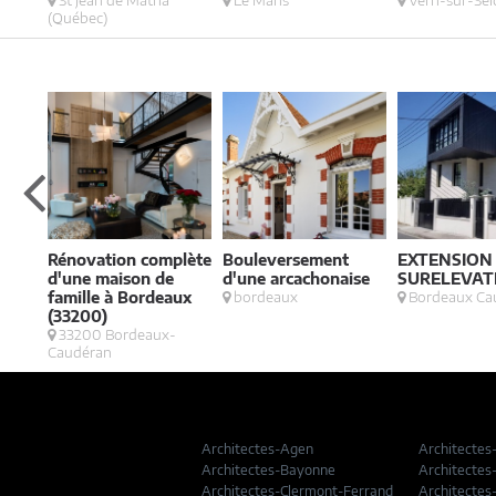
St Jean de Matha
Le Mans
Vern-sur-Sei
(Québec)
Rénovation complète
Bouleversement
EXTENSION
P33
d'une maison de
d'une arcachonaise
SURELEVAT
famille à Bordeaux
bordeaux
Bordeaux Ca
(33200)
33200 Bordeaux-
Caudéran
Architectes-Agen
Architectes
Architectes-Bayonne
Architectes
Architectes-Clermont-Ferrand
Architectes