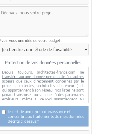
Avez-vous une idée de votre budget :
Protection de vos données personnelles
Depuis toujours, architectes-france.com
ne
transfère aucune donnée personnelle à d'autres
acteurs
que ceux directement concernés par le
projet (architectes, architectes d'intérieur...) et
qui appartiennent à son réseau. Nos listes ne sont
jamais transmises ou vendues à des partenaires
extérieurs, même si ceux-ci appartiennent au
domaine de la construction.
Toute modification dans ce domaine ne serait
Je certifie avoir pris connaissance et
effectuée qu'avec votre consentement.
consentir aux traitements de mes données
Je consens à ce que mes données personnelles
décrits ci dessus.*
soient collectées pour permettre à architectes-
france de transférer votre projet aux architectes.
Seul Architectes-france, ses équipes internes et la