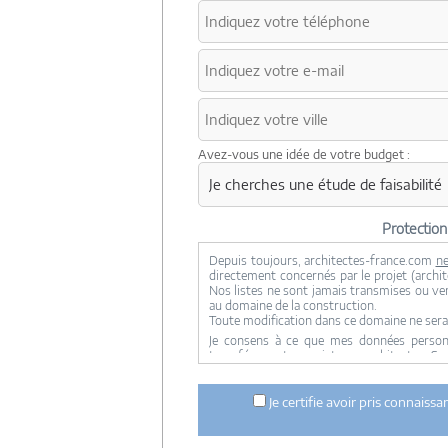
Avez-vous une idée de votre budget :
Protectio
Depuis toujours, architectes-france.com
ne
directement concernés par le projet (archite
Nos listes ne sont jamais transmises ou ve
au domaine de la construction.
Toute modification dans ce domaine ne sera
Je consens à ce que mes données personne
transférer votre projet aux architectes. Se
concernée par le projet y ont accès. Aucune
ci dessus n'est réalisée.
Je certifie avoir pris connaiss
Mes données téléphoniques seront uniquem
notre réseau dans le cadre de la qualificatio
Les données sont conservées pendant une d