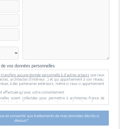
n de vos données personnelles
 transfère aucune donnée personnelle à d'autres acteurs
que ceux
ctes, architectes d'intérieur...) et qui appartiennent à son réseau.
ndues à des partenaires extérieurs, même si ceux-ci appartiennent
it effectuée qu'avec votre consentement.
lles soient collectées pour permettre à architectes-france de
ul Architectes-france, ses équipes internes et la maitrise d'oeuvre
 transmission de données à des tiers à l'exclusion de ceux décrits
ance et consentir aux traitements de mes données décrits ci
ent utilisées par Architectes-france.com et les architectes de
dessus.*
n et du suivi de mon projet.
urée de 18 mois courant à partir des derniers contacts effectifs