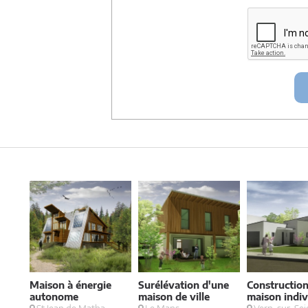
entre architectes-france et vous ou archit
ce projet et qui serait en relation avec arch
Conformément à la
loi « informatique et lib
concernant et les faire rectifier en contacta
Artigues-près Bordeaux. Tél. 05.47.74.51.01 
Maison à énergie
Surélévation d'une
Construction
autonome
maison de ville
maison indiv