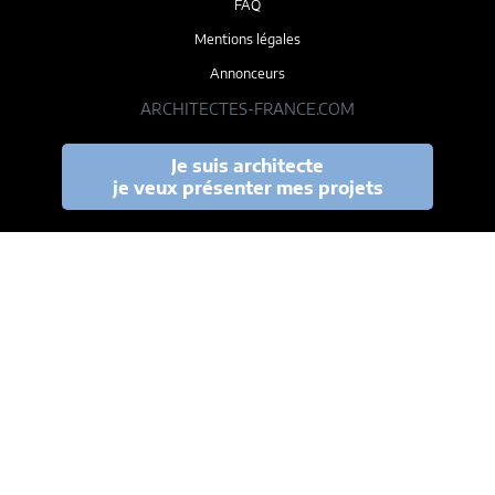
FAQ
Mentions légales
Annonceurs
ARCHITECTES-FRANCE.COM
Je suis architecte
je veux présenter mes projets