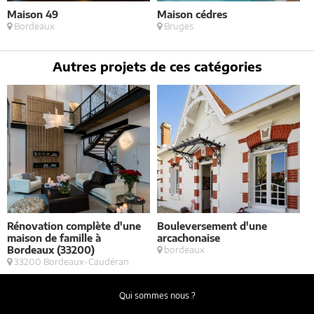
Maison 49
Maison cédres
E
Bordeaux
Bruges
Autres projets de ces catégories
Rénovation complète d'une
Bouleversement d'une
E
maison de famille à
arcachonaise
S
Bordeaux (33200)
bordeaux
33200 Bordeaux-Caudéran
Qui sommes nous ?