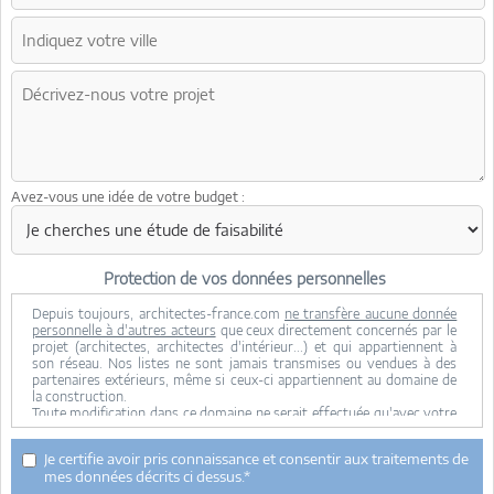
Avez-vous une idée de votre budget :
Protection de vos données personnelles
Depuis toujours, architectes-france.com
ne transfère aucune donnée
personnelle à d'autres acteurs
que ceux directement concernés par le
projet (architectes, architectes d'intérieur...) et qui appartiennent à
son réseau. Nos listes ne sont jamais transmises ou vendues à des
partenaires extérieurs, même si ceux-ci appartiennent au domaine de
la construction.
Toute modification dans ce domaine ne serait effectuée qu'avec votre
consentement.
Je consens à ce que mes données personnelles soient collectées pour
Je certifie avoir pris connaissance et consentir aux traitements de
permettre à architectes-france de transférer votre projet aux
mes données décrits ci dessus.*
architectes. Seul Architectes-france, ses équipes internes et la