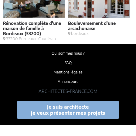
Rénovation complète d'une
Bouleversement d'une
E
maison de famille à
arcachonaise
S
Bordeaux (33200)
bordeaux
33200 Bordeaux-Caudéran
Qui sommes nous ?
FAQ
Mentions légales
Annonceurs
ARCHITECTES-FRANCE.COM
Je suis architecte
je veux présenter mes projets