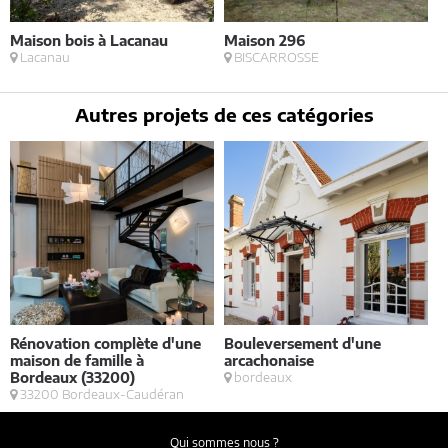
Maison bois à Lacanau
Maison 296
A
Lacanau
BISCARROSSE
Autres projets de ces catégories
Rénovation complète d'une
Bouleversement d'une
E
maison de famille à
arcachonaise
S
Bordeaux (33200)
bordeaux
33200 Bordeaux-Caudéran
Qui sommes nous ?