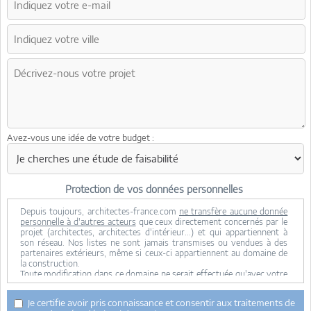
Avez-vous une idée de votre budget :
Protection de vos données personnelles
Depuis toujours, architectes-france.com
ne transfère aucune donnée
personnelle à d'autres acteurs
que ceux directement concernés par le
projet (architectes, architectes d'intérieur...) et qui appartiennent à
son réseau. Nos listes ne sont jamais transmises ou vendues à des
partenaires extérieurs, même si ceux-ci appartiennent au domaine de
la construction.
Toute modification dans ce domaine ne serait effectuée qu'avec votre
consentement.
Je consens à ce que mes données personnelles soient collectées pour
Je certifie avoir pris connaissance et consentir aux traitements de
permettre à architectes-france de transférer votre projet aux