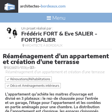
architectes-
bordeaux.com
Menu
Un projet réalisé par :
Frédéric FORT & Eve SALIER -
FORT|SALIER
ARCHITECTE À BORDEAUX
Réaménagement d'un appartement
et création d'une terrasse
BORDEAUX -
33
Accueil
Projets
Réaménagement d'un appartement et création d'une terrasse
Rénovations/Réhabilitations
Déco et Aménagements intérieurs
L’appartement qu’achète les maitres d’ouvrage est
divisé en 3 plateaux : le rez-de chaussée pour l’entrée
et un garage, l’étage pour l’appartement et les combles
en partie aménagés pour une chambre. La distribution
de l’appartement est classique, les espaces cloisonnés.