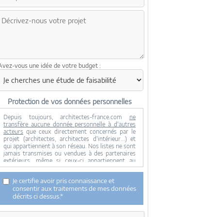
Avez-vous une idée de votre budget :
Protection de vos données personnelles
Depuis toujours, architectes-france.com
ne
transfère aucune donnée personnelle à d'autres
acteurs
que ceux directement concernés par le
projet (architectes, architectes d'intérieur...) et
qui appartiennent à son réseau. Nos listes ne sont
jamais transmises ou vendues à des partenaires
extérieurs, même si ceux-ci appartiennent au
domaine de la construction.
Toute modification dans ce domaine ne serait
Je certifie avoir pris connaissance et
effectuée qu'avec votre consentement.
consentir aux traitements de mes données
Je consens à ce que mes données personnelles
décrits ci dessus.*
soient collectées pour permettre à architectes-
france de transférer votre projet aux architectes.
Seul Architectes-france, ses équipes internes et la