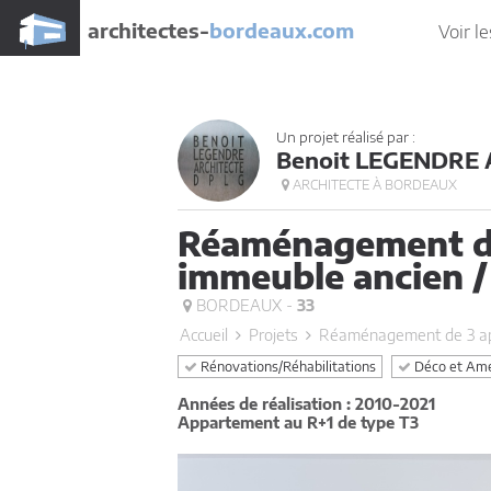
architectes-
bordeaux.com
Voir le
Un projet réalisé par :
Benoit LEGENDRE
ARCHITECTE À BORDEAUX
Réaménagement de
immeuble ancien /
BORDEAUX -
33
Accueil
Projets
Réaménagement de 3 ap
Rénovations/Réhabilitations
Déco et Amé
Années de réalisation : 2010-2021
Appartement au R+1 de type T3