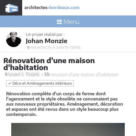
architectes-
bordeaux.com
Menu
Un projet réalisé par :
Johan Monzie
ARCHITECTE À SAINTE-TERRE
Rénovation d'une maison
d'habitation
SAINTE-TERRE -
33
Accueil
Projets
Rénovation d'une maison d'habitation
Déco et Aménagements intérieurs
Rénovation complète d'un corps de ferme dont
l'agencement et le style obsolète ne convenaient pas
aux nouveaux propriétaires. Aménagement, décoration
et espaces ont été revus dans un style beaucoup plus
contemporain.