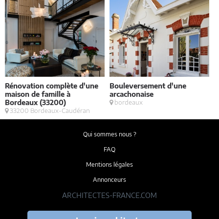
Rénovation complète d'une
Bouleversement d'une
E
maison de famille à
arcachonaise
S
Bordeaux (33200)
bordeaux
33200 Bordeaux-Caudéran
Qui sommes nous ?
FAQ
Mentions légales
Annonceurs
ARCHITECTES-FRANCE.COM