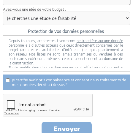
Avez-vous une idée de votre budget :
Protection de vos données personnelles
Depuis toujours, architectes-france.com
ne transfère aucune donnée
personnelle à d'autres acteurs
que ceux directement concernés par le
projet (architectes, architectes d'intérieur...) et qui appartiennent à
son réseau. Nos listes ne sont jamais transmises ou vendues à des
partenaires extérieurs, même si ceux-ci appartiennent au domaine de
la construction.
Toute modification dans ce domaine ne serait effectuée qu'avec votre
consentement.
Je consens à ce que mes données personnelles soient collectées pour
Je certifie avoir pris connaissance et consentir aux traitements de
permettre à architectes-france de transférer votre projet aux
mes données décrits ci dessus.*
architectes. Seul Architectes-france, ses équipes internes et la
maitrise d'oeuvre concernée par le projet y ont accès. Aucune
transmission de données à des tiers à l'exclusion de ceux décrits ci
dessus n'est réalisée.
Mes données téléphoniques seront uniquement utilisées par
Architectes-france.com et les architectes de notre réseau dans le
cadre de la qualification et du suivi de mon projet.
Les données sont conservées pendant une durée de 18 mois courant à
partir des derniers contacts effectifs entre architectes-france et vous
Envoyer
ou architectes-france et un membre de la maitrise d'oeuvre en