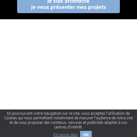
Je suis architecte
je veux présenter mes projets
En poursuivant votre navigation sur ce site, vous acceptez l'utilisation de
Cookies qui nous permettent notamment de mesurer l'audience de notre site
et de vous proposer des contenus, services et publicités adaptés à vos
centres d'intérêt.
En savoir plus
OK