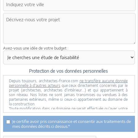
Avez-vous une idée de votre budget :
Protection de vos données personnelles
Depuis toujours, architectes-france.com
ne transfère aucune donnée
personnelle à d'autres acteurs
que ceux directement concernés par le
projet (architectes, architectes d'intérieur...) et qui appartiennent à
son réseau. Nos listes ne sont jamais transmises ou vendues à des
partenaires extérieurs, même si ceux-ci appartiennent au domaine de
la construction.
Toute modification dans ce domaine ne serait effectuée qu'avec votre
consentement.
Je consens à ce que mes données personnelles soient collectées pour
Je certifie avoir pris connaissance et consentir aux traitements de
permettre à architectes-france de transférer votre projet aux
mes données décrits ci dessus.*
architectes. Seul Architectes-france, ses équipes internes et la
maitrise d'oeuvre concernée par le projet y ont accès. Aucune
transmission de données à des tiers à l'exclusion de ceux décrits ci