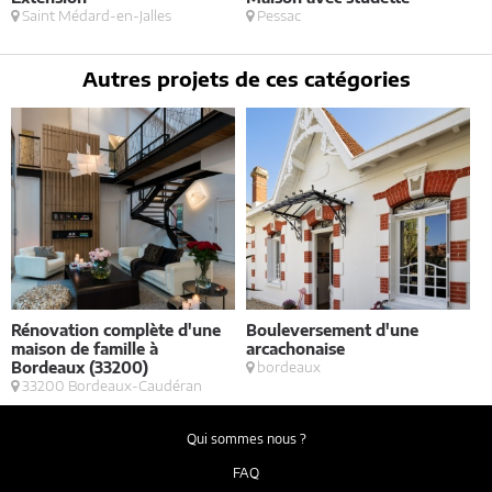
Saint Médard-en-Jalles
Pessac
Autres projets de ces catégories
Rénovation complète d'une
Bouleversement d'une
E
maison de famille à
arcachonaise
S
Bordeaux (33200)
bordeaux
33200 Bordeaux-Caudéran
Qui sommes nous ?
FAQ