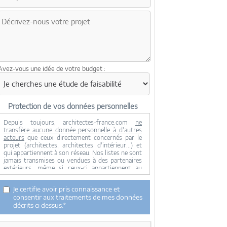
Avez-vous une idée de votre budget :
Protection de vos données personnelles
Depuis toujours, architectes-france.com
ne
transfère aucune donnée personnelle à d'autres
acteurs
que ceux directement concernés par le
projet (architectes, architectes d'intérieur...) et
qui appartiennent à son réseau. Nos listes ne sont
jamais transmises ou vendues à des partenaires
extérieurs, même si ceux-ci appartiennent au
domaine de la construction.
Toute modification dans ce domaine ne serait
Je certifie avoir pris connaissance et
effectuée qu'avec votre consentement.
consentir aux traitements de mes données
Je consens à ce que mes données personnelles
décrits ci dessus.*
soient collectées pour permettre à architectes-
france de transférer votre projet aux architectes.
Seul Architectes-france, ses équipes internes et la