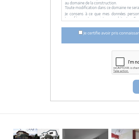
au domaine de la construction.
Toute modification dans ce domaine ne sera
Je consens à ce que mes données personne
transférer votre projet aux architectes. Se
concernée par le projet y ont accès. Aucune
ci dessus n'est réalisée.
Je certifie avoir pris connaiss
Mes données téléphoniques seront uniquem
notre réseau dans le cadre de la qualificatio
Les données sont conservées pendant une d
entre architectes-france et vous ou archit
ce projet et qui serait en relation avec arch
Conformément à la
loi « informatique et lib
concernant et les faire rectifier en contacta
Artigues-près Bordeaux. Tél. 05.47.74.51.01 