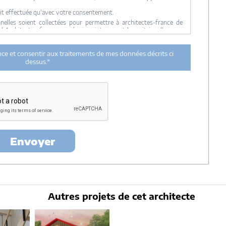
it effectuée qu'avec votre consentement.
lles soient collectées pour permettre à architectes-france de
ul Architectes-france, ses équipes internes et la maitrise d'oeuvre
 transmission de données à des tiers à l'exclusion de ceux décrits
ance et consentir aux traitements de mes données décrits ci
ent utilisées par Architectes-france.com et les architectes de
dessus.*
n et du suivi de mon projet.
urée de 18 mois courant à partir des derniers contacts effectifs
ectes-france et un membre de la maitrise d'oeuvre en rapport avec
itectes-france.
ertés »
, vous pouvez exercer votre droit d'accès aux données vous
nt : Architectes-france, 23 avenue du Mirail - parc du Mirail - 33370
-
contact@architectes-france.com
Envoyer
Autres projets de cet architecte