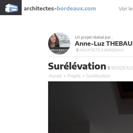
architectes-
bordeaux.com
Voir le
Un projet réalisé par :
Anne-Luz THEBAU
ARCHITECTE À BORDEAUX
Surélévation
BORDEAUX
Accueil
Projets
Surélévation