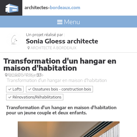
architectes-
bordeaux.com
Menu
Un projet réalisé par :
Sonia Gloess architecte
ARCHITECTE À BORDEAUX
Transformation d'un hangar en
maison d'habitation
BORDEAUX -
33
Accueil
Projets
Transformation d'un hangar en maison d'habitation
Lofts
Ossatures bois - construction bois
Rénovations/Réhabilitations
Transformation d'un hangar en maison d'habitation
pour un jeune couple et deux enfants.