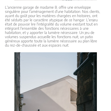
L'ancienne garage de madame B. offre une enveloppe
singulière pour l'aménagement d'une habitation. Nos clients,
ayant du goût pour les matières chargées en histoires, ont
été séduits par le caractère atypique de ce hangar. L'enjeu
était de pouvoir lire l'intégralité du volume existant tout en
intégrant l'ensemble des fonctions nécessaires à une
habitation, et y apporter la lumière nécessaire. Un jeu de
volumes suspendus accueille les fonctions nuit, un patio
généreux apporte toute la lumière nécessaire au plan libre
du rez-de-chaussée et aux espaces nuit.