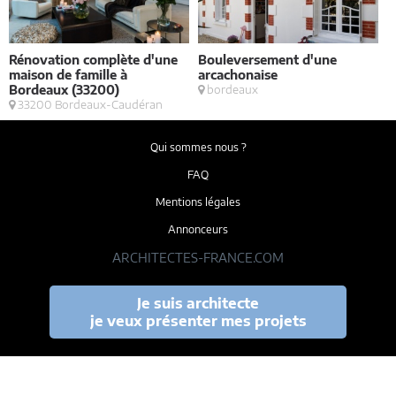
Rénovation complète d'une
Bouleversement d'une
E
maison de famille à
arcachonaise
S
Bordeaux (33200)
bordeaux
33200 Bordeaux-Caudéran
Qui sommes nous ?
FAQ
Mentions légales
Annonceurs
ARCHITECTES-FRANCE.COM
Je suis architecte
je veux présenter mes projets