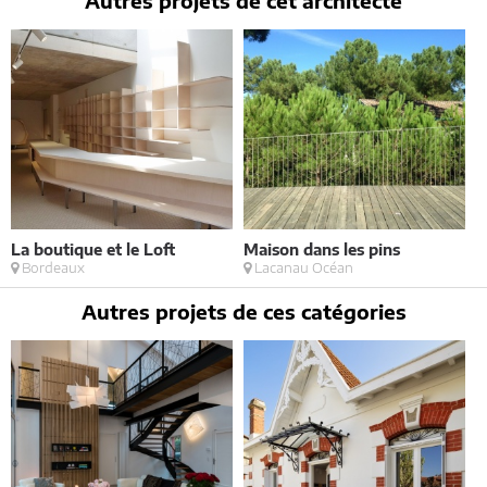
Autres projets de cet architecte
La boutique et le Loft
Maison dans les pins
R
Bordeaux
Lacanau Océan
Autres projets de ces catégories