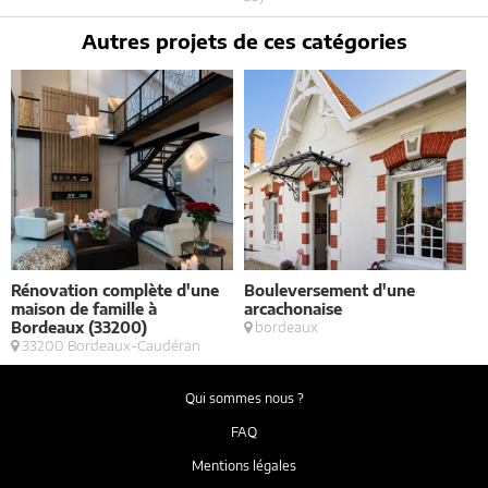
Autres projets de ces catégories
Rénovation complète d'une
Bouleversement d'une
E
maison de famille à
arcachonaise
S
Bordeaux (33200)
bordeaux
33200 Bordeaux-Caudéran
Qui sommes nous ?
FAQ
Mentions légales