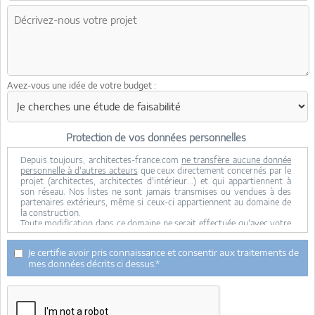
Avez-vous une idée de votre budget :
Protection de vos données personnelles
Depuis toujours, architectes-france.com
ne transfère aucune donnée
personnelle à d'autres acteurs
que ceux directement concernés par le
projet (architectes, architectes d'intérieur...) et qui appartiennent à
son réseau. Nos listes ne sont jamais transmises ou vendues à des
partenaires extérieurs, même si ceux-ci appartiennent au domaine de
la construction.
Toute modification dans ce domaine ne serait effectuée qu'avec votre
consentement.
Je consens à ce que mes données personnelles soient collectées pour
Je certifie avoir pris connaissance et consentir aux traitements de
permettre à architectes-france de transférer votre projet aux
mes données décrits ci dessus.*
architectes. Seul Architectes-france, ses équipes internes et la
maitrise d'oeuvre concernée par le projet y ont accès. Aucune
transmission de données à des tiers à l'exclusion de ceux décrits ci
dessus n'est réalisée.
Mes données téléphoniques seront uniquement utilisées par