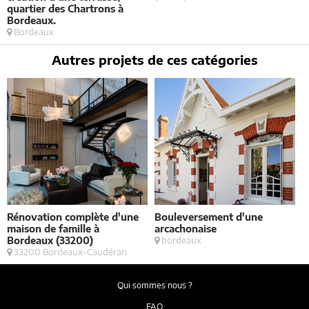
quartier des Chartrons à
Bordeaux.
Bordeaux
Autres projets de ces catégories
Rénovation complète d'une
Bouleversement d'une
E
maison de famille à
arcachonaise
S
Bordeaux (33200)
bordeaux
33200 Bordeaux-Caudéran
Qui sommes nous ?
FAQ