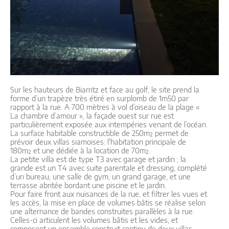
Sur les hauteurs de Biarritz et face au golf, le site prend la
forme d’un trapèze très étiré en surplomb de 1m50 par
rapport à la rue. A 700 mètres à vol d’oiseau de la plage «
La chambre d’amour », la façade ouest sur rue est
particulièrement exposée aux intempéries venant de l’océan.
La surface habitable constructible de 250m² permet de
prévoir deux villas siamoises: l'habitation principale de
180m² et une dédiée à la location de 70m².
La petite villa est de type T3 avec garage et jardin ; la
grande est un T4 avec suite parentale et dressing, complété
d’un bureau, une salle de gym, un grand garage, et une
terrasse abritée bordant une piscine et le jardin.
Pour faire front aux nuisances de la rue, et filtrer les vues et
les accès, la mise en place de volumes bâtis se réalise selon
une alternance de bandes construites parallèles à la rue.
Celles-ci articulent les volumes bâtis et les vides, et
composent un ensemble construit continu de deux villas