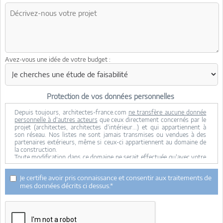
Avez-vous une idée de votre budget :
Protection de vos données personnelles
Depuis toujours, architectes-france.com
ne transfère aucune donnée
personnelle à d'autres acteurs
que ceux directement concernés par le
projet (architectes, architectes d'intérieur...) et qui appartiennent à
son réseau. Nos listes ne sont jamais transmises ou vendues à des
partenaires extérieurs, même si ceux-ci appartiennent au domaine de
la construction.
Toute modification dans ce domaine ne serait effectuée qu'avec votre
consentement.
Je consens à ce que mes données personnelles soient collectées pour
Je certifie avoir pris connaissance et consentir aux traitements de
permettre à architectes-france de transférer votre projet aux
mes données décrits ci dessus.*
architectes. Seul Architectes-france, ses équipes internes et la
maitrise d'oeuvre concernée par le projet y ont accès. Aucune
transmission de données à des tiers à l'exclusion de ceux décrits ci
dessus n'est réalisée.
Mes données téléphoniques seront uniquement utilisées par