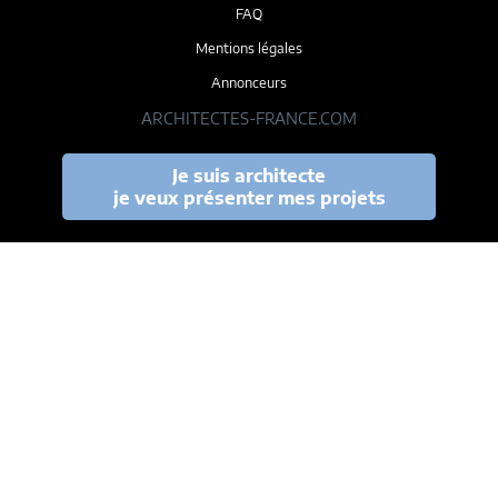
FAQ
Mentions légales
Annonceurs
ARCHITECTES-FRANCE.COM
Je suis architecte
je veux présenter mes projets