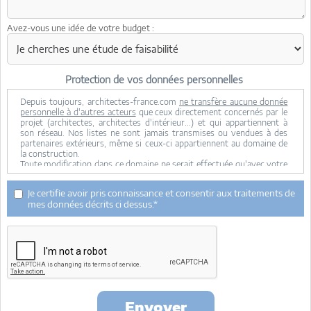
Avez-vous une idée de votre budget :
Protection de vos données personnelles
Depuis toujours, architectes-france.com
ne transfère aucune donnée
personnelle à d'autres acteurs
que ceux directement concernés par le
projet (architectes, architectes d'intérieur...) et qui appartiennent à
son réseau. Nos listes ne sont jamais transmises ou vendues à des
partenaires extérieurs, même si ceux-ci appartiennent au domaine de
la construction.
Toute modification dans ce domaine ne serait effectuée qu'avec votre
consentement.
Je consens à ce que mes données personnelles soient collectées pour
Je certifie avoir pris connaissance et consentir aux traitements de
permettre à architectes-france de transférer votre projet aux
mes données décrits ci dessus.*
architectes. Seul Architectes-france, ses équipes internes et la
maitrise d'oeuvre concernée par le projet y ont accès. Aucune
transmission de données à des tiers à l'exclusion de ceux décrits ci
dessus n'est réalisée.
Mes données téléphoniques seront uniquement utilisées par
Architectes-france.com et les architectes de notre réseau dans le
cadre de la qualification et du suivi de mon projet.
Les données sont conservées pendant une durée de 18 mois courant à
partir des derniers contacts effectifs entre architectes-france et vous
Envoyer
ou architectes-france et un membre de la maitrise d'oeuvre en