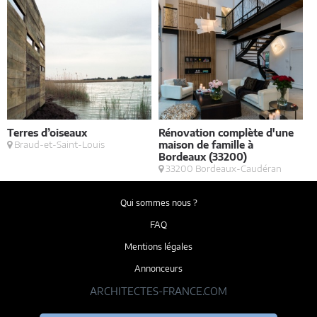
Terres d’oiseaux
Rénovation complète d'une
B
Braud-et-Saint-Louis
maison de famille à
a
Bordeaux (33200)
33200 Bordeaux-Caudéran
Qui sommes nous ?
FAQ
Mentions légales
Annonceurs
ARCHITECTES-FRANCE.COM