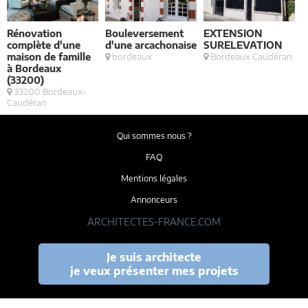
Rénovation
Bouleversement
EXTENSION
complète d'une
d'une arcachonaise
SURELEVATION
maison de famille
bordeaux
Bordeaux Caudéran
L
à Bordeaux
(33200)
33200 Bordeaux-
Caudéran
Qui sommes nous ?
FAQ
Mentions légales
Annonceurs
ARCHITECTES-FRANCE.COM
Je suis architecte
je veux présenter mes projets