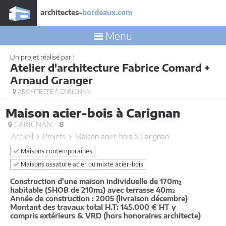
architectes-
bordeaux.com
Menu
Un projet réalisé par :
Atelier d'architecture Fabrice Comard +
Arnaud Granger
ARCHITECTE À CARIGNAN
Maison acier-bois à Carignan
CARIGNAN -
8
Accueil
Projets
Maison acier-bois à Carignan
Maisons contemporaines
Maisons ossature acier ou mixte acier-bois
Construction d'une maison individuelle de 170m²
habitable (SHOB de 210m²) avec terrasse 40m²
Année de construction : 2005 (livraison décembre)
Montant des travaux total H.T: 145.000 € HT y
compris extérieurs & VRD (hors honoraires architecte)