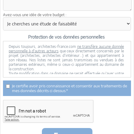
Avez-vous une idée de votre budget :
Protection de vos données personnelles
Depuis toujours, architectes-france.com
ne transfère aucune donnée
personnelle à d'autres acteurs
que ceux directement concernés par le
projet (architectes, architectes d'intérieur...) et qui appartiennent à
son réseau. Nos listes ne sont jamais transmises ou vendues à des
partenaires extérieurs, même si ceux-ci appartiennent au domaine de
la construction.
Toute modification dans ce domaine ne serait effectuée qu'avec votre
consentement.
Je consens à ce que mes données personnelles soient collectées pour
Je certifie avoir pris connaissance et consentir aux traitements de
permettre à architectes-france de transférer votre projet aux
mes données décrits ci dessus.*
architectes. Seul Architectes-france, ses équipes internes et la
maitrise d'oeuvre concernée par le projet y ont accès. Aucune
transmission de données à des tiers à l'exclusion de ceux décrits ci
dessus n'est réalisée.
Mes données téléphoniques seront uniquement utilisées par
Architectes-france.com et les architectes de notre réseau dans le
cadre de la qualification et du suivi de mon projet.
Les données sont conservées pendant une durée de 18 mois courant à
partir des derniers contacts effectifs entre architectes-france et vous