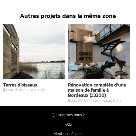
rectifier en contactant : Architectes-france, 23 avenue du Mirail - parc
du Mirail - 33370 Artigues-près Bordeaux. Tél. 05.47.74.51.01 -
contact@architectes-france.com
Autres projets dans la même zone
Terres d’oiseaux
Rénovation complète d'une
B
Braud-et-Saint-Louis
maison de famille à
a
Bordeaux (33200)
33200 Bordeaux-Caudéran
Qui sommes nous ?
FAQ
Mentions légales