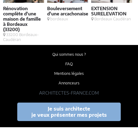
Rénovation
Bouleversement
EXTENSION
complète d'une
d'une arcachonaise
SURELEVATION
maison de famille
bordeaux
Bordeaux Caudéran
L
à Bordeaux
(33200)
33200 Bordeaux-
Caudéran
Qui sommes nous ?
FAQ
Mentions légales
Annonceurs
ARCHITECTES-FRANCE.COM
Je suis architecte
je veux présenter mes projets