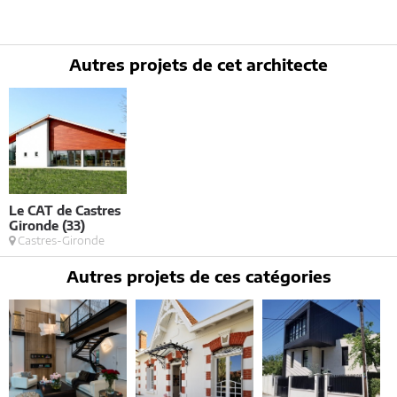
Conformément à la
loi « informatique et libertés »
, vous pouvez
exercer votre droit d'accès aux données vous concernant et les faire
rectifier en contactant : Architectes-france, 23 avenue du Mirail - parc
du Mirail - 33370 Artigues-près Bordeaux. Tél. 05.47.74.51.01 -
contact@architectes-france.com
Autres projets de cet architecte
Le CAT de Castres
Gironde (33)
Castres-Gironde
Autres projets de ces catégories