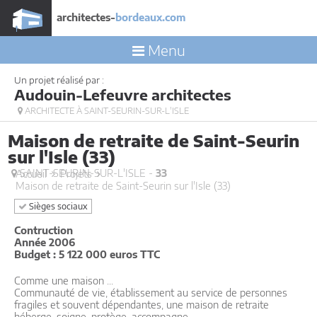
architectes-
bordeaux.com
Menu
Un projet réalisé par :
Audouin-Lefeuvre architectes
ARCHITECTE À SAINT-SEURIN-SUR-L'ISLE
Maison de retraite de Saint-Seurin
sur l'Isle (33)
SAINT-SEURIN-SUR-L'ISLE -
33
Accueil
Projets
Maison de retraite de Saint-Seurin sur l'Isle (33)
Sièges sociaux
Contruction
Année 2006
Budget : 5 122 000 euros TTC
Comme une maison ...
Communauté de vie, établissement au service de personnes
fragiles et souvent dépendantes, une maison de retraite
héberge, soigne, protège, accompagne ...