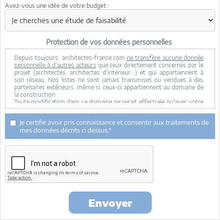
Avez-vous une idée de votre budget :
Protection de vos données personnelles
Depuis toujours, architectes-france.com
ne transfère aucune donnée
personnelle à d'autres acteurs
que ceux directement concernés par le
projet (architectes, architectes d'intérieur...) et qui appartiennent à
son réseau. Nos listes ne sont jamais transmises ou vendues à des
partenaires extérieurs, même si ceux-ci appartiennent au domaine de
la construction.
Toute modification dans ce domaine ne serait effectuée qu'avec votre
consentement.
Je consens à ce que mes données personnelles soient collectées pour
Je certifie avoir pris connaissance et consentir aux traitements de
permettre à architectes-france de transférer votre projet aux
mes données décrits ci dessus.*
architectes. Seul Architectes-france, ses équipes internes et la
maitrise d'oeuvre concernée par le projet y ont accès. Aucune
transmission de données à des tiers à l'exclusion de ceux décrits ci
dessus n'est réalisée.
Mes données téléphoniques seront uniquement utilisées par
Architectes-france.com et les architectes de notre réseau dans le
cadre de la qualification et du suivi de mon projet.
Les données sont conservées pendant une durée de 18 mois courant à
partir des derniers contacts effectifs entre architectes-france et vous
Envoyer
ou architectes-france et un membre de la maitrise d'oeuvre en
rapport avec ce projet et qui serait en relation avec architectes-france.