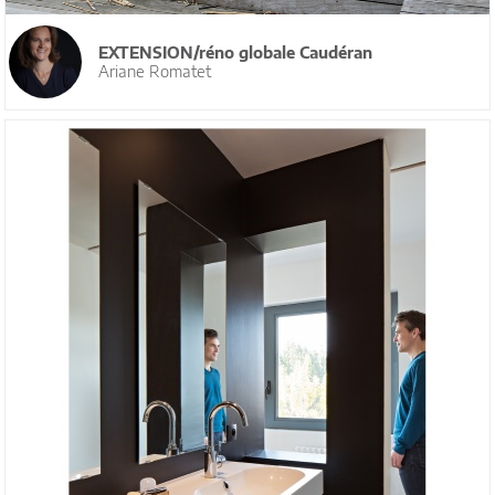
EXTENSION/réno globale Caudéran
Ariane Romatet