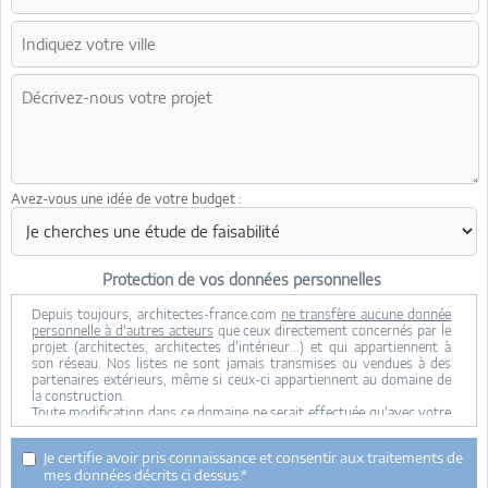
Avez-vous une idée de votre budget :
Protection de vos données personnelles
Depuis toujours, architectes-france.com
ne transfère aucune donnée
personnelle à d'autres acteurs
que ceux directement concernés par le
projet (architectes, architectes d'intérieur...) et qui appartiennent à
son réseau. Nos listes ne sont jamais transmises ou vendues à des
partenaires extérieurs, même si ceux-ci appartiennent au domaine de
la construction.
Toute modification dans ce domaine ne serait effectuée qu'avec votre
consentement.
Je consens à ce que mes données personnelles soient collectées pour
Je certifie avoir pris connaissance et consentir aux traitements de
permettre à architectes-france de transférer votre projet aux
mes données décrits ci dessus.*
architectes. Seul Architectes-france, ses équipes internes et la