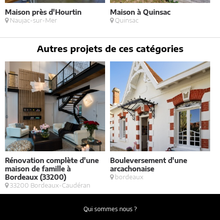
Maison près d'Hourtin
Maison à Quinsac
M
Naujac-sur-Mer
Quinsac
Autres projets de ces catégories
Rénovation complète d'une
Bouleversement d'une
E
maison de famille à
arcachonaise
S
Bordeaux (33200)
bordeaux
33200 Bordeaux-Caudéran
Qui sommes nous ?