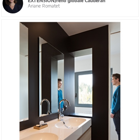
EXTENSION/réno globale Caudéran
Ariane Romatet