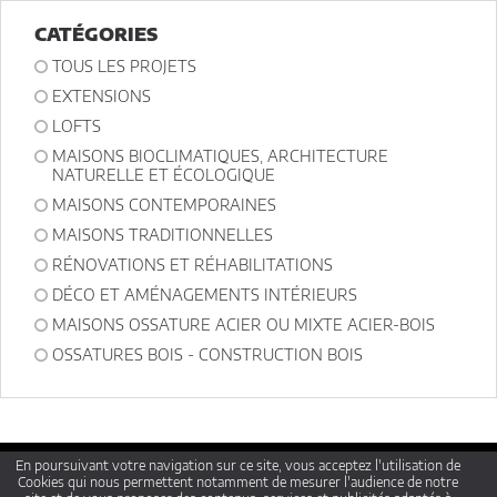
exercer votre droit d'accès aux données vous concernant et les faire
rectifier en contactant : Architectes-france, 23 avenue du Mirail - parc
CATÉGORIES
du Mirail - 33370 Artigues-près Bordeaux. Tél. 05.47.74.51.01 -
contact@architectes-france.com
TOUS LES PROJETS
EXTENSIONS
LOFTS
MAISONS BIOCLIMATIQUES, ARCHITECTURE
NATURELLE ET ÉCOLOGIQUE
MAISONS CONTEMPORAINES
MAISONS TRADITIONNELLES
RÉNOVATIONS ET RÉHABILITATIONS
DÉCO ET AMÉNAGEMENTS INTÉRIEURS
MAISONS OSSATURE ACIER OU MIXTE ACIER-BOIS
OSSATURES BOIS - CONSTRUCTION BOIS
En poursuivant votre navigation sur ce site, vous acceptez l'utilisation de
Qui sommes nous ?
Cookies qui nous permettent notamment de mesurer l'audience de notre