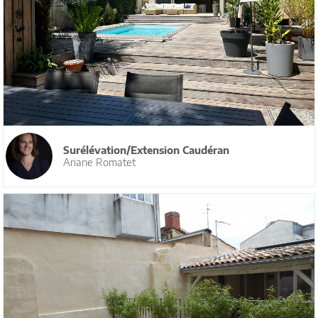
Surélévation/Extension Caudéran
Ariane Romatet