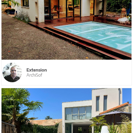
Extension
ArchiSof