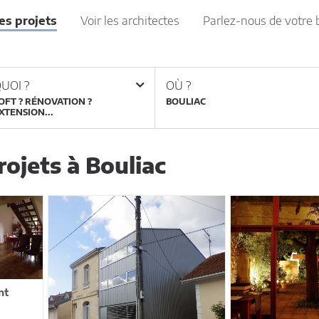
les projets
Voir les architectes
Parlez-nous de votre 
UOI ?
OÙ ?
OFT ? RÉNOVATION ?
XTENSION...
ojets à Bouliac
nt