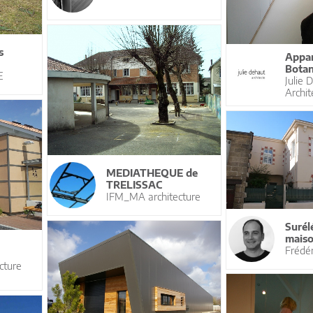
s
Appar
Botan
E
Julie
Archit
MEDIATHEQUE de
TRELISSAC
IFM_MA architecture
Surél
mais
Frédér
cture