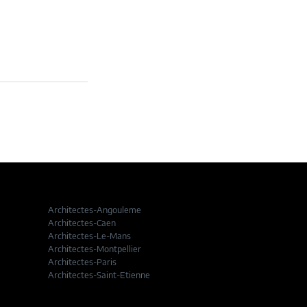
Architectes-Angouleme
Architectes-Caen
Architectes-Le-Mans
Architectes-Montpellier
Architectes-Paris
Architectes-Saint-Etienne