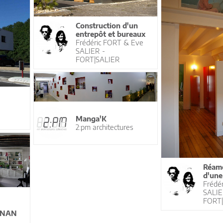
Construction d'un
entrepôt et bureaux
Frédéric FORT & Eve
SALIER -
FORT|SALIER
Manga'K
2:pm architectures
Réam
d'une
Frédé
SALIE
FORT
GNAN