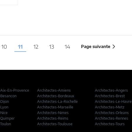
10
11
12
13
14
Page suivante
-Aix-En-Provence
Architectes-Amiens
Architectes-Angers
-Besancon
Architectes-Bordeaux
Architectes-Brest
-Dijon
Architectes-La-Rochelle
Architectes-Le-Havre
-Lyon
Architectes-Marseille
Architectes-Metz
-Nice
Architectes-Nimes
Architectes-Orleans
-Quimper
Architectes-Reims
Architectes-Rennes
-Toulon
Architectes-Toulouse
Architectes-Tours