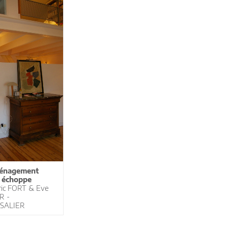
énagement
 échoppe
ric FORT & Eve
R -
|SALIER