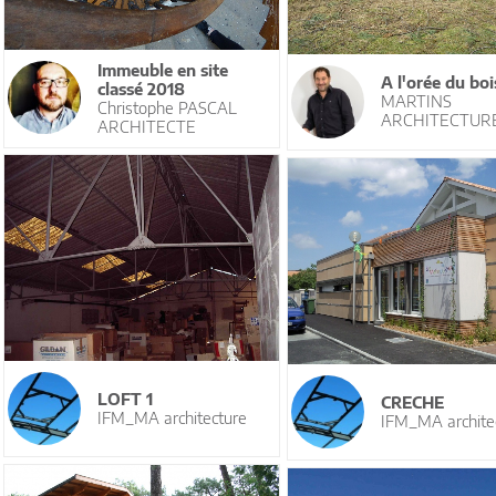
Immeuble en site
A l'orée du boi
classé 2018
MARTINS
Christophe PASCAL
ARCHITECTUR
ARCHITECTE
LOFT 1
CRECHE
IFM_MA architecture
IFM_MA archite