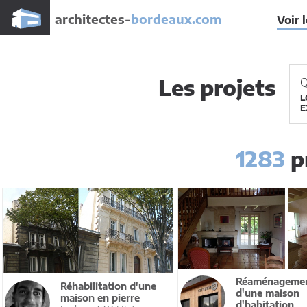
architectes-
bordeaux.com
Voir 
Les projets
Q
L
E
1283
pr
Réaménageme
Réhabilitation d'une
d'une maison
maison en pierre
d'habitation