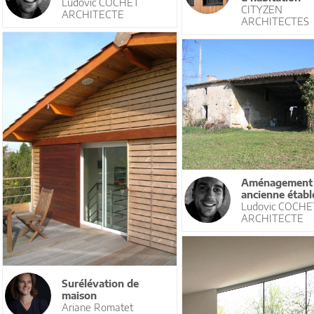
Ludovic COCHET
CITYZEN
ARCHITECTE
ARCHITECTES
Aménagement 
ancienne établ
Ludovic COCHE
ARCHITECTE
Surélévation de
maison
Ariane Romatet