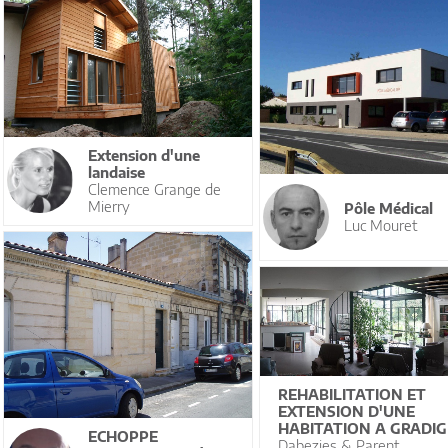
Extension d'une
landaise
Clemence Grange de
Mierry
Pôle Médical
Luc Mouret
REHABILITATION ET
EXTENSION D'UNE
HABITATION A GRADI
ECHOPPE
Dabezies & Parent