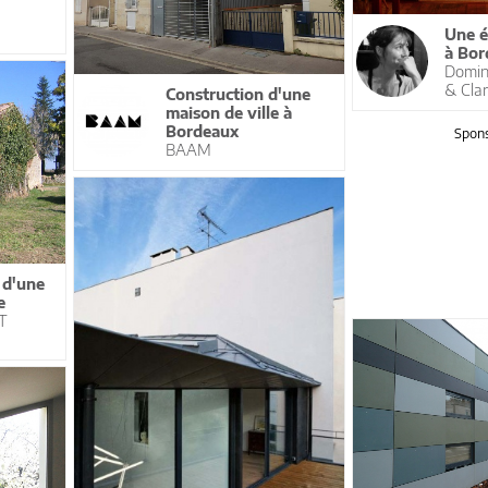
Une é
à Bor
Domin
& Cla
Construction d'une
maison de ville à
Bordeaux
Spons
BAAM
d'une
e
T