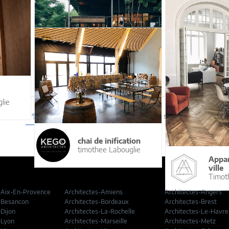
ECHOPPE BALZAC
PAVI
ANAMORPHOSES
ANAM
Construction neuve
Francois
MICHALOWSKI
ARCHITECTES
lie
14
15
16
17
18
Page suivante
chai de inification
timothee Labouglie
Appa
ville
Timo
-Aix-En-Provence
Architectes-Amiens
Architectes-Angers
-Besancon
Architectes-Bordeaux
Architectes-Brest
-Dijon
Architectes-La-Rochelle
Architectes-Le-Havre
-Lyon
Architectes-Marseille
Architectes-Metz