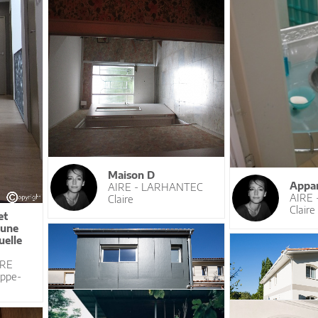
Maison D
Appa
AIRE - LARHANTEC
AIRE
Claire
Claire
et
'une
uelle
URE
ppe-