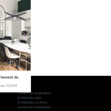
LLON 2VH
ORPHOSES
rtement de
thee ADAM
Architectes-Angouleme
Architectes-Caen
Architectes-Le-Mans
Architectes-Montpellier