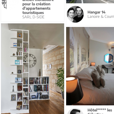
pour la création
d'appartements
Hangar 14
touristiques
Lanoire & Courr
SARL D-SIDE
Hôtel***** les