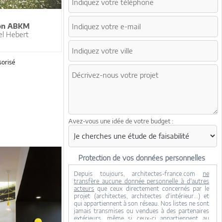
on ABKM
el Hebert
orisé
Avez-vous une idée de votre budget :
Protection de vos données personnelles
Depuis toujours, architectes-france.com
ne
transfère aucune donnée personnelle à d'autres
acteurs
que ceux directement concernés par le
projet (architectes, architectes d'intérieur...) et
qui appartiennent à son réseau. Nos listes ne sont
jamais transmises ou vendues à des partenaires
extérieurs, même si ceux-ci appartiennent au