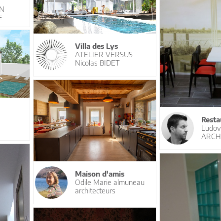
ON
E
Villa des Lys
ATELIER VERSUS -
Nicolas BIDET
Resta
Ludov
ARCH
Maison d'amis
Odile Marie almuneau
architecteurs