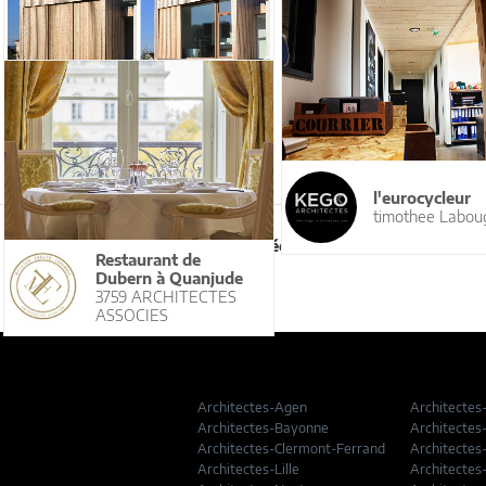
Surélévation bois
l'eurocycleur
Francois
timothee Laboug
MICHALOWSKI
ARCHITECTES
12
13
Page précédente
Restaurant de
Dubern à Quanjude
3759 ARCHITECTES
ASSOCIES
Architectes-Agen
Architectes
Architectes-Bayonne
Architectes
Architectes-Clermont-Ferrand
Architectes
Architectes-Lille
Architectes