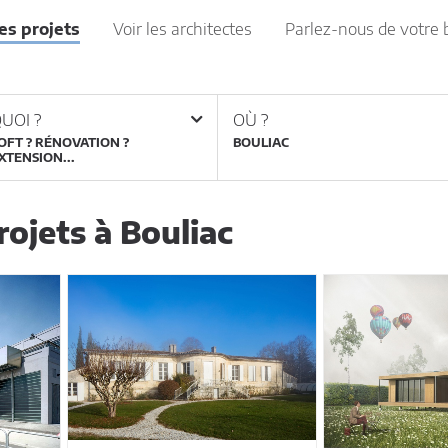
les projets
Voir les architectes
Parlez-nous de votre 
UOI ?
OÙ ?
OFT ? RÉNOVATION ?
XTENSION...
ojets à Bouliac