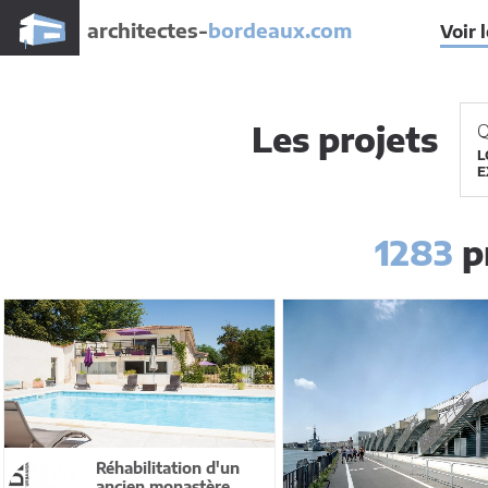
architectes-
bordeaux.com
Voir 
Les projets
Q
L
E
1283
pr
Réhabilitation d'un
ancien monastère