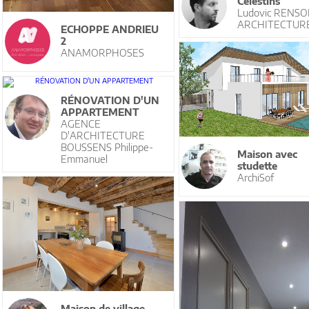
Célestins
Ludovic RENS
ARCHITECTUR
ECHOPPE ANDRIEU
2
ANAMORPHOSES
RÉNOVATION D'UN
APPARTEMENT
AGENCE
D'ARCHITECTURE
BOUSSENS Philippe-
Maison avec
Emmanuel
studette
ArchiSof
Maison de village