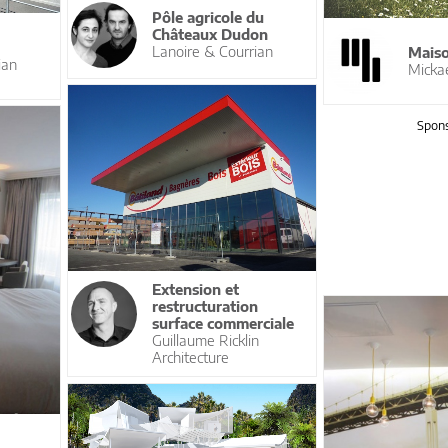
Pôle agricole du
Châteaux Dudon
Lanoire & Courrian
Mais
ian
Micka
Spons
Extension et
restructuration
surface commerciale
Guillaume Ricklin
Architecture