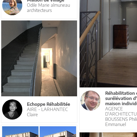
Odile Marie almuneau
architecteurs
Réhabilitation 
surélévation d
maison individ
Echoppe Réhabilitée
AGENCE
AIRE - LARHANTEC
D'ARCHITECT
Claire
BOUSSENS Phili
Emmanuel