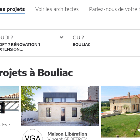
les projets
Voir les architectes
Parlez-nous de votre 
UOI ?
OÙ ?
OFT ? RÉNOVATION ?
XTENSION...
ojets à Bouliac
& Eve
Maison Libération
Vincent GEOFFROY