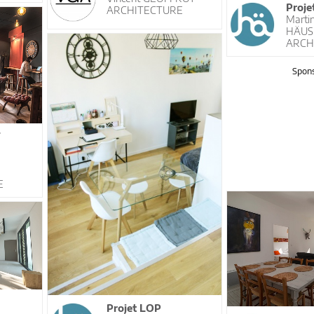
Proje
ARCHITECTURE
Marti
HÄUS
ARCH
Spons
T
E
Projet LOP