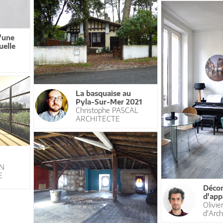
'une
uelle
La basquaise au
Pyla-Sur-Mer 2021
Christophe PASCAL
ARCHITECTE
ON
E
Décor
d'app
Olivie
d'Arch