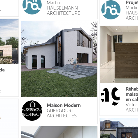
Proje
Martin
Marti
HÄUSELMANN
E
HÄUS
ARCHITECTURE
ARCH
de
Réhab
E
maiso
en ca
Victo
Maison Modern
ARCH
GUERGOURI
ARCHITECTES