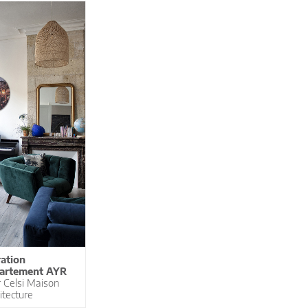
ation
artement AYR
r Celsi Maison
itecture