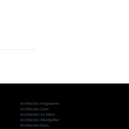
Architectes-Angouleme
Architectes-Caen
Architectes-Le-Mans
Architectes-Montpellier
Architectes-Paris