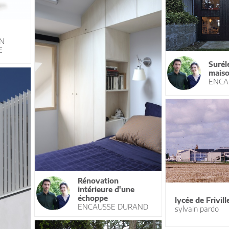
ON
E
Surél
mais
ENCA
Rénovation
intérieure d'une
échoppe
lycée de Frivill
ENCAUSSE DURAND
sylvain pardo