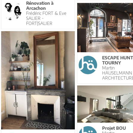
Rénovation à
Arcachon
Frédéric FORT & Eve
SALIER -
FORT|SALIER
ESCAPE HUN
TOURNY
Martin
HÄUSELMANN
ARCHITECTUR
Projet BOU