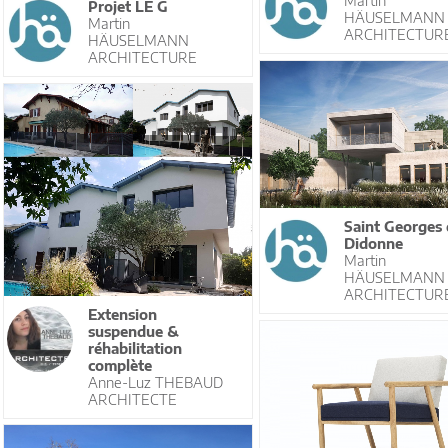
Martin
Projet LE G
HÄUSELMANN
Martin
ARCHITECTUR
HÄUSELMANN
ARCHITECTURE
Saint Georges 
Didonne
Martin
HÄUSELMANN
ARCHITECTUR
Extension
suspendue &
réhabilitation
complète
Anne-Luz THEBAUD
ARCHITECTE