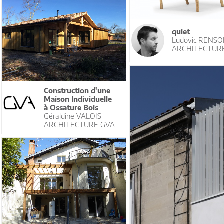
quiet
Ludovic RENS
ARCHITECTUR
Construction d'une
Maison Individuelle
à Ossature Bois
Géraldine VALOIS
ARCHITECTURE GVA