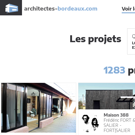
architectes-
bordeaux.com
Voir 
Les projets
Q
L
E
1283
pr
Maison 388
Frédéric FORT 
SALIER -
FORT|SALIER