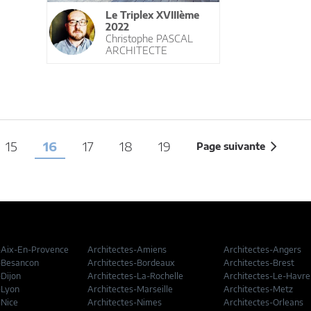
Le Triplex XVIIIème
2022
Christophe PASCAL
ARCHITECTE
15
16
17
18
19
Page suivante
-Aix-En-Provence
Architectes-Amiens
Architectes-Angers
-Besancon
Architectes-Bordeaux
Architectes-Brest
-Dijon
Architectes-La-Rochelle
Architectes-Le-Havre
-Lyon
Architectes-Marseille
Architectes-Metz
-Nice
Architectes-Nimes
Architectes-Orleans