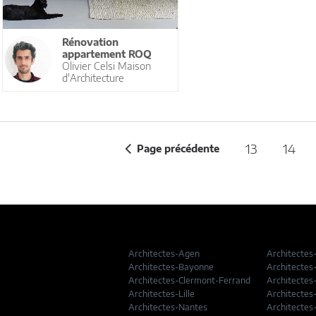
Rénovation
appartement ROQ
Olivier Celsi Maison
d'Architecture
13
14
Page précédente
Architectes-Agen
Architectes
Architectes-Bayonne
Architectes
Architectes-Clermont-Ferrand
Architectes
Architectes-Lille
Architectes
Architectes-Nantes
Architectes