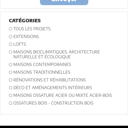
ou architectes-france et un membre de la maitrise d'oeuvre en
rapport avec ce projet et qui serait en relation avec architectes-france.
Conformément à la
loi « informatique et libertés »
, vous pouvez
exercer votre droit d'accès aux données vous concernant et les faire
rectifier en contactant : Architectes-france, 23 avenue du Mirail - parc
CATÉGORIES
du Mirail - 33370 Artigues-près Bordeaux. Tél. 05.47.74.51.01 -
contact@architectes-france.com
TOUS LES PROJETS
EXTENSIONS
LOFTS
MAISONS BIOCLIMATIQUES, ARCHITECTURE
NATURELLE ET ÉCOLOGIQUE
MAISONS CONTEMPORAINES
MAISONS TRADITIONNELLES
RÉNOVATIONS ET RÉHABILITATIONS
DÉCO ET AMÉNAGEMENTS INTÉRIEURS
MAISONS OSSATURE ACIER OU MIXTE ACIER-BOIS
OSSATURES BOIS - CONSTRUCTION BOIS