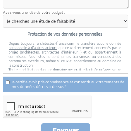
Avez-vous une idée de votre budget :
Protection de vos données personnelles
Depuis toujours, architectes-france.com
ne transfère aucune donnée
personnelle à d'autres acteurs
que ceux directement concernés par le
projet (architectes, architectes d'intérieur...) et qui appartiennent à
son réseau. Nos listes ne sont jamais transmises ou vendues à des
partenaires extérieurs, même si ceux-ci appartiennent au domaine de
la construction.
Toute modification dans ce domaine ne serait effectuée qu'avec votre
consentement.
Je consens à ce que mes données personnelles soient collectées pour
Je certifie avoir pris connaissance et consentir aux traitements de
permettre à architectes-france de transférer votre projet aux
mes données décrits ci dessus.*
architectes. Seul Architectes-france, ses équipes internes et la
maitrise d'oeuvre concernée par le projet y ont accès. Aucune
transmission de données à des tiers à l'exclusion de ceux décrits ci
dessus n'est réalisée.
Mes données téléphoniques seront uniquement utilisées par
Architectes-france.com et les architectes de notre réseau dans le
cadre de la qualification et du suivi de mon projet.
Les données sont conservées pendant une durée de 18 mois courant à
partir des derniers contacts effectifs entre architectes-france et vous
Envoyer