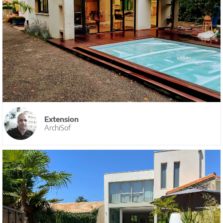
Extension
ArchiSof