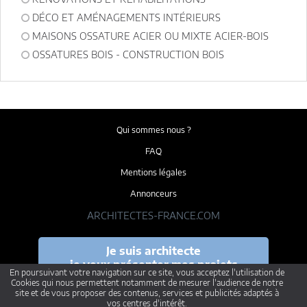
DÉCO ET AMÉNAGEMENTS INTÉRIEURS
MAISONS OSSATURE ACIER OU MIXTE ACIER-BOIS
OSSATURES BOIS - CONSTRUCTION BOIS
Qui sommes nous ?
FAQ
Mentions légales
Annonceurs
ARCHITECTES-FRANCE.COM
Je suis architecte
je veux présenter mes projets
En poursuivant votre navigation sur ce site, vous acceptez l'utilisation de
Cookies qui nous permettent notamment de mesurer l'audience de notre
site et de vous proposer des contenus, services et publicités adaptés à
vos centres d'intérêt.