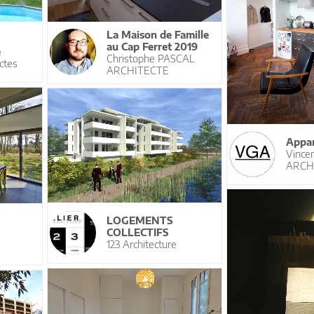
La Maison de Famille
au Cap Ferret 2019
e
Christophe PASCAL
ctes
ARCHITECTE
Appar
Vince
ARCH
LOGEMENTS
COLLECTIFS
123 Architecture