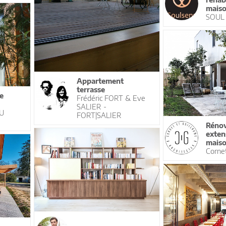
maiso
SOUL
Appartement
terrasse
e
Frédéric FORT & Eve
SALIER -
AU
FORT|SALIER
Rénov
exten
mais
Cornet