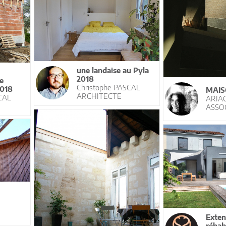
une landaise au Pyla
2018
e
Christophe PASCAL
2018
MAIS
ARCHITECTE
CAL
ARIA
ASSO
Exten
réhab