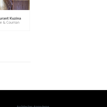
urant Kuzina
e & Courrian
Architectes-Angouleme