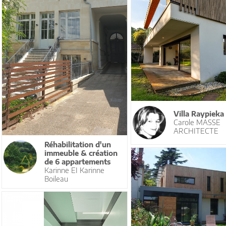
Villa Raypieka
Carole MASSE
ARCHITECTE
Réhabilitation d'un
immeuble & création
de 6 appartements
Karinne EI Karinne
Boileau