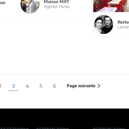
Maison MAT
sac
Agence Hivoa
Resta
Lanoir
2
3
4
5
6
Page suivante
-Aix-En-Provence
Architectes-Amiens
Architectes-Angers