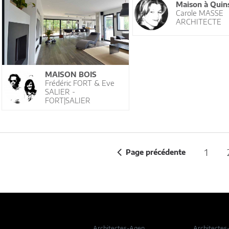
Maison à Quin
Carole MASSE
ARCHITECTE
MAISON BOIS
Frédéric FORT & Eve
SALIER -
FORT|SALIER
1
Page précédente
Architectes-Agen
Architectes