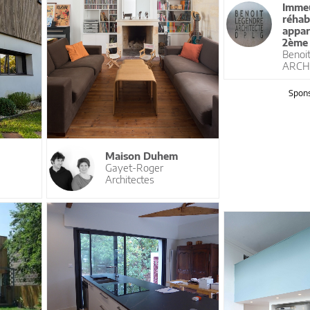
Immeu
réhab
appar
2ème 
Benoi
ARCH
Spons
Maison Duhem
Gayet-Roger
Architectes