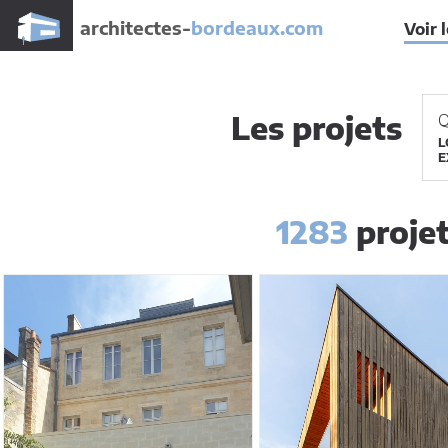
architectes-
bordeaux.com
Voir 
Les projets
Q
L
E
1283
projet