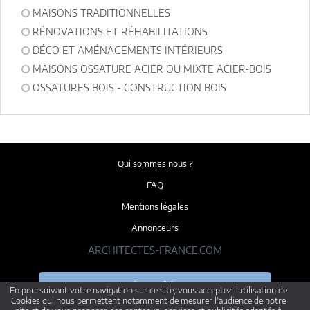
MAISONS TRADITIONNELLES
RÉNOVATIONS ET RÉHABILITATIONS
DÉCO ET AMÉNAGEMENTS INTÉRIEURS
MAISONS OSSATURE ACIER OU MIXTE ACIER-BOIS
OSSATURES BOIS - CONSTRUCTION BOIS
Qui sommes nous ?
FAQ
Mentions légales
Annonceurs
ARCHITECTES-FRANCE.COM
Je suis architecte
En poursuivant votre navigation sur ce site, vous acceptez l'utilisation de
je veux présenter mes projets
Cookies qui nous permettent notamment de mesurer l'audience de notre