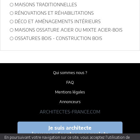
MAISONS TRADITIONNELLES
RÉNOVATIONS ET RÉHABILITATIONS
DÉCO ET AMÉNAGEMENTS INTÉRIEURS
MAISONS OSSATURE ACIER OU MIXTE ACIER-BOIS
OSSATURES BOIS - CONSTRUCTION BOIS
Qui sommes nous ?
FAQ
Mentions légales
Annonceurs
ARCHITECTES-FRANCE.COM
Je suis architecte
je veux présenter mes projets
En poursuivant votre navigation sur ce site, vous acceptez l'utilisation de