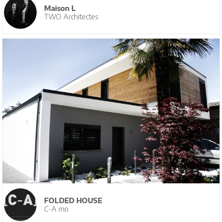
Maison L
TWO Architectes
FOLDED HOUSE
C-A mo