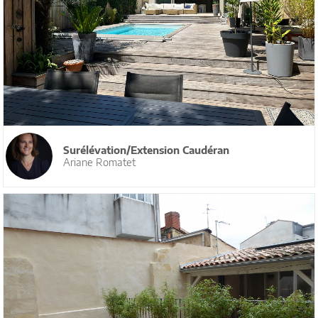
Surélévation/Extension Caudéran
Ariane Romatet