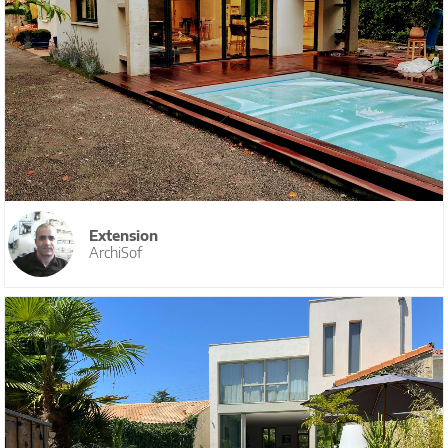
Extension
ArchiSof