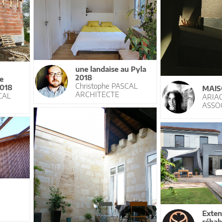
une landaise au Pyla
2018
e
Christophe PASCAL
2018
MAIS
ARCHITECTE
CAL
ARIA
ASSO
Exten
réhab