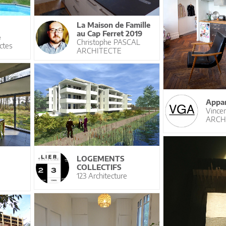
La Maison de Famille
au Cap Ferret 2019
e
Christophe PASCAL
ctes
ARCHITECTE
Appar
Vince
ARCH
LOGEMENTS
COLLECTIFS
123 Architecture