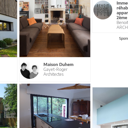
Immeu
réhab
appar
2ème 
Benoi
ARCH
Spons
Maison Duhem
Gayet-Roger
Architectes