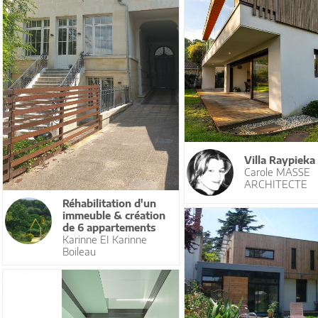
Villa Raypieka
Carole MASSE
ARCHITECTE
Réhabilitation d'un
immeuble & création
de 6 appartements
Karinne EI Karinne
Boileau