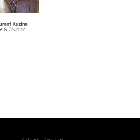
urant Kuzina
e & Courrian
Architectes-Angouleme