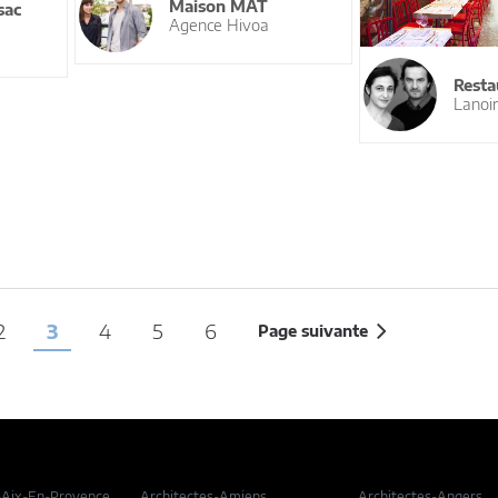
Maison MAT
sac
Agence Hivoa
Resta
Lanoir
2
3
4
5
6
Page suivante
-Aix-En-Provence
Architectes-Amiens
Architectes-Angers