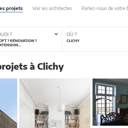
les projets
Voir les architectes
Parlez-nous de votre 
UOI ?
OÙ ?
OFT ? RÉNOVATION ?
XTENSION...
rojets à Clichy