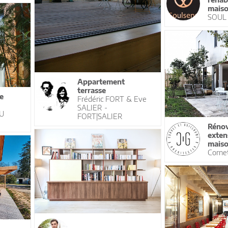
maiso
SOUL
Appartement
terrasse
e
Frédéric FORT & Eve
SALIER -
AU
FORT|SALIER
Rénov
exten
mais
Cornet