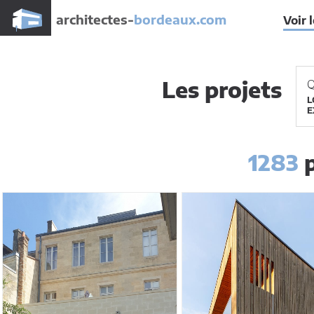
architectes-
bordeaux.com
Voir 
Les projets
Q
L
E
1283
p