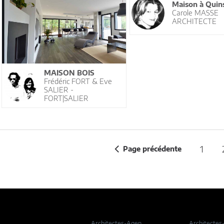
Maison à Quin
Carole MASSE
ARCHITECTE
MAISON BOIS
Frédéric FORT & Eve
SALIER -
FORT|SALIER
1
Page précédente
Architectes-Agen
Architectes