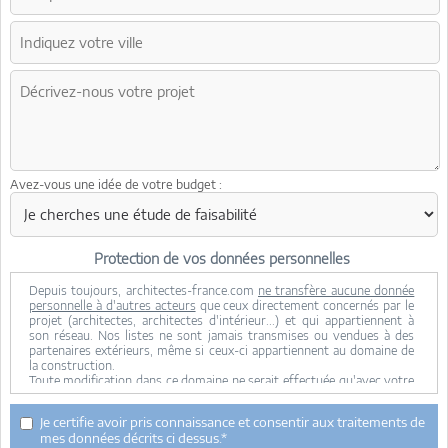
Avez-vous une idée de votre budget :
Protection de vos données personnelles
Depuis toujours, architectes-france.com
ne transfère aucune donnée
personnelle à d'autres acteurs
que ceux directement concernés par le
projet (architectes, architectes d'intérieur...) et qui appartiennent à
son réseau. Nos listes ne sont jamais transmises ou vendues à des
partenaires extérieurs, même si ceux-ci appartiennent au domaine de
la construction.
Toute modification dans ce domaine ne serait effectuée qu'avec votre
consentement.
Je consens à ce que mes données personnelles soient collectées pour
Je certifie avoir pris connaissance et consentir aux traitements de
permettre à architectes-france de transférer votre projet aux
mes données décrits ci dessus.*
architectes. Seul Architectes-france, ses équipes internes et la