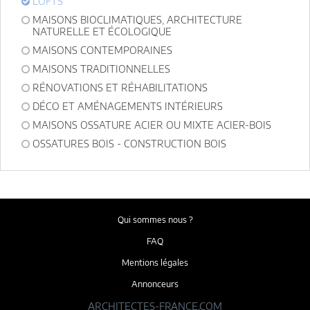
LOFTS
MAISONS BIOCLIMATIQUES, ARCHITECTURE
NATURELLE ET ÉCOLOGIQUE
MAISONS CONTEMPORAINES
MAISONS TRADITIONNELLES
RÉNOVATIONS ET RÉHABILITATIONS
DÉCO ET AMÉNAGEMENTS INTÉRIEURS
MAISONS OSSATURE ACIER OU MIXTE ACIER-BOIS
OSSATURES BOIS - CONSTRUCTION BOIS
Qui sommes nous ?
FAQ
Mentions légales
Annonceurs
ARCHITECTES-FRANCE.COM