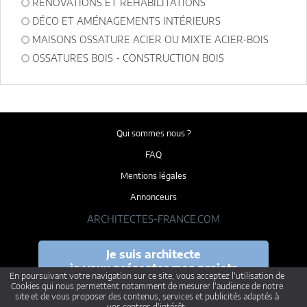
RÉNOVATIONS ET RÉHABILITATIONS
DÉCO ET AMÉNAGEMENTS INTÉRIEURS
MAISONS OSSATURE ACIER OU MIXTE ACIER-BOIS
OSSATURES BOIS - CONSTRUCTION BOIS
Qui sommes nous ?
FAQ
Mentions légales
Annonceurs
ARCHITECTES-FRANCE.COM
Je suis architecte
je veux présenter mes projets
En poursuivant votre navigation sur ce site, vous acceptez l'utilisation de
Cookies qui nous permettent notamment de mesurer l'audience de notre
site et de vous proposer des contenus, services et publicités adaptés à
vos centres d'intérêt.